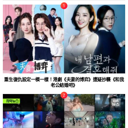
重生復仇設定一模一樣！港劇《夫妻的博弈》遭疑抄襲《和我
老公結婚吧》