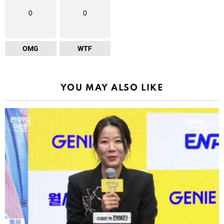
0
0
OMG
WTF
YOU MAY ALSO LIKE
電視