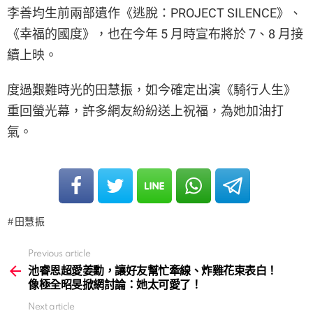
李善均生前兩部遺作《逃脫：PROJECT SILENCE》、
《幸福的國度》，也在今年 5 月時宣布將於 7、8 月接
續上映。
度過艱難時光的田慧振，如今確定出演《騎行人生》
重回螢光幕，許多網友紛紛送上祝福，為她加油打
氣。
田慧振
Previous article
See
more
池睿恩超愛姜勳，讓好友幫忙牽線、炸雞花束表白！
像極全昭旻掀網討論：她太可愛了！
Next article