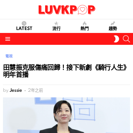
LATEST
流行
熱門
趨勢
S
SWITC
SKIN
Menu
電視
田慧振克服傷痛回歸！接下新劇《騎行人生》
明年首播
by
Jessie
2年之前