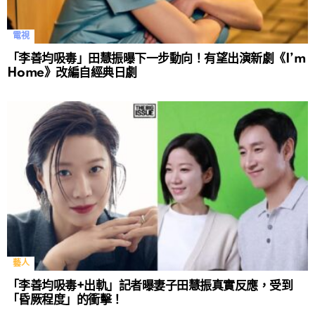
電視
「李善均吸毒」田慧振曝下一步動向！有望出演新劇《I’m
Home》改編自經典日劇
藝人
「李善均吸毒+出軌」記者曝妻子田慧振真實反應，受到
「昏厥程度」的衝擊！