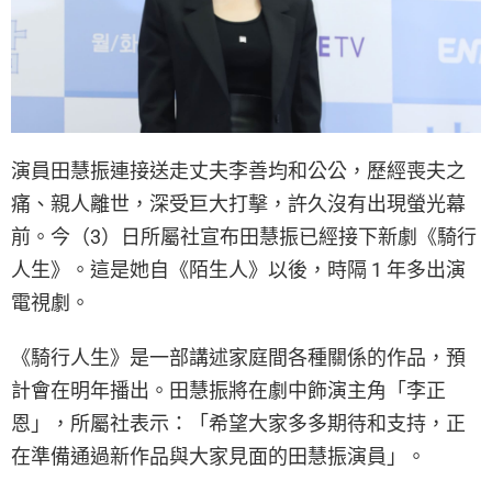
演員田慧振連接送走丈夫李善均和公公，歷經喪夫之
痛、親人離世，深受巨大打擊，許久沒有出現螢光幕
前。今（3）日所屬社宣布田慧振已經接下新劇《騎行
人生》。這是她自《陌生人》以後，時隔 1 年多出演
電視劇。
《騎行人生》是一部講述家庭間各種關係的作品，預
計會在明年播出。田慧振將在劇中飾演主角「李正
恩」，所屬社表示：「希望大家多多期待和支持，正
在準備通過新作品與大家見面的田慧振演員」。