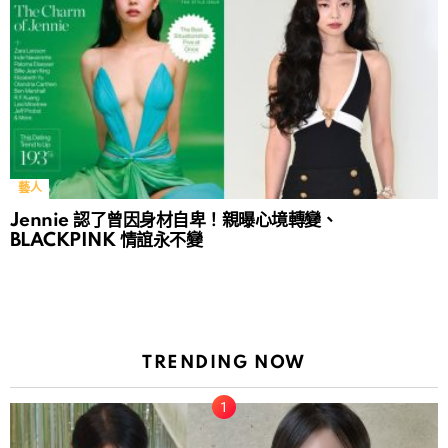
藝人
Jennie 認了曾因身材自卑！親曝心境轉變、
BLACKPINK 情誼永不變
TRENDING NOW