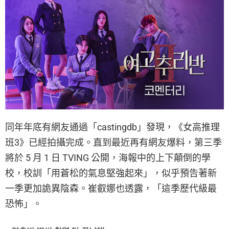
同年年底有網友通過「castingdb」發現，《女高推理
班3》已經拍攝完成。直到最近再有網友爆料，第三季
將於 5 月 1 日 TVING 公開，海報中的上下顛倒的學
校，校訓「用蒼松的氣息堅強起來」，似乎預告著新
一季更加詭異陰森。崔叡娜也透露，「這季歷代級最
恐怖」。