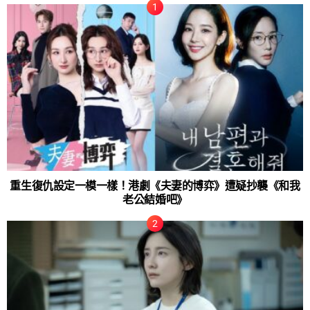
重生復仇設定一模一樣！港劇《夫妻的博弈》遭疑抄襲《和我
老公結婚吧》