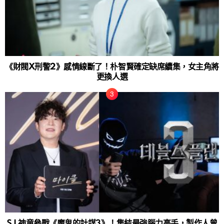
《財閥X刑警2》感情線斷了！朴智賢確定缺席續集，女主角將
更換人選
SJ 神童參戰《魔鬼的計謀3》！集結最強腦力高手，製作人曾