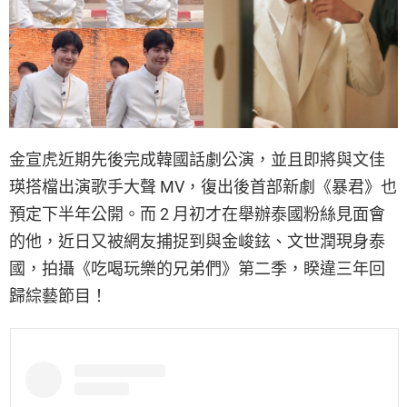
金宣虎近期先後完成韓國話劇公演，並且即將與文佳
瑛搭檔出演歌手大聲 MV，復出後首部新劇《暴君》也
預定下半年公開。而 2 月初才在舉辦泰國粉絲見面會
的他，近日又被網友捕捉到與金峻鉉、文世潤現身泰
國，拍攝《吃喝玩樂的兄弟們》第二季，睽違三年回
歸綜藝節目！