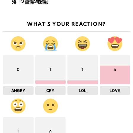
落「2重傷2輕傷」
WHAT'S YOUR REACTION?
0
1
1
5
ANGRY
CRY
LOL
LOVE
1
0