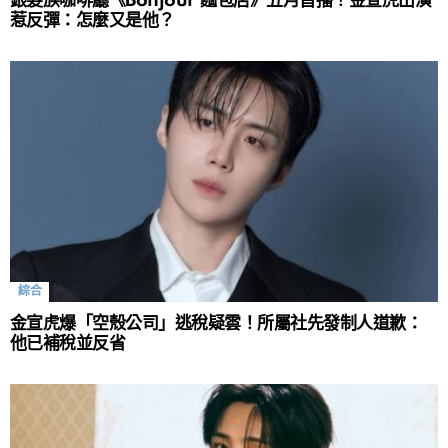
銀髮族咖啡廳《Bonjour 麵包店》五月首播！金宣虎出演
惹反彈：怎麼又是他？
綜合
金宣虎爆「空殼公司」逃稅疑雲！所屬社先發制人道歉：
他已補稅並反省