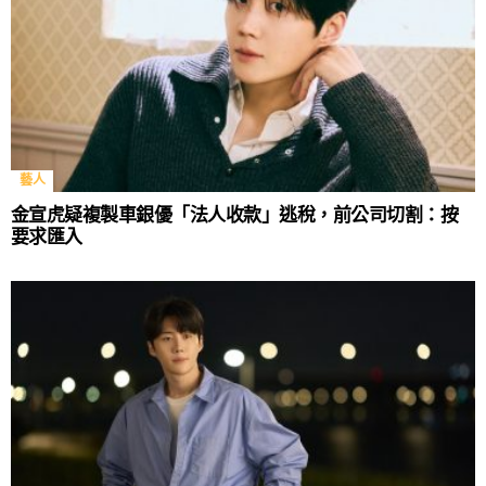
藝人
金宣虎疑複製車銀優「法人收款」逃稅，前公司切割：按
要求匯入