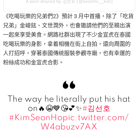
A post shared by 김선호 (@seonho__kim)
《吃喝玩樂的兄弟們2》預計 3 月中首播，除了「吃貨
兄弟」金峻鉉、文世潤外，也會邀請他們的至親出演
一起來享受美食。網路社群出現了不少金宣虎在泰國
吃喝玩樂的身影，拿着相機在街上自拍，還向周圍的
人打招呼，穿著泰國傳統服裝參觀寺廟，也有幸運的
粉絲成功和金宣虎合影。
The way he literally put his hat
on🔥😭💙😘💕✨
#김선호
#KimSeonHo
pic.twitter.com/
W4abuzv7AX