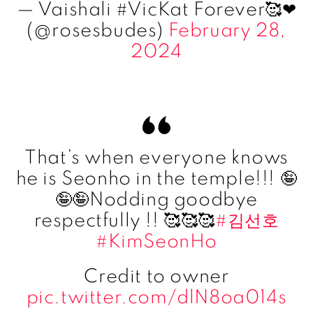
— Vaishali #VicKat Forever🥰❤
(@rosesbudes)
February 28,
2024
That’s when everyone knows
he is Seonho in the temple!!! 🤪
🤪🤪Nodding goodbye
respectfully !! 🥰🥰🥰
#김선호
#KimSeonHo
Credit to owner
pic.twitter.com/dlN8oa014s