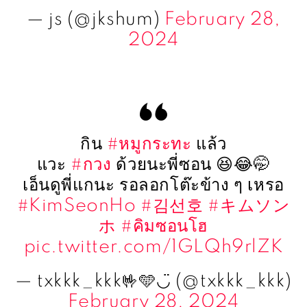
— js (@jkshum)
February 28,
2024
กิน
#หมูกระทะ
แล้ว
แวะ
#กวง
ด้วยนะพี่ซอน 😆😂🤭
เอ็นดูพี่แกนะ รอลอกโต๊ะข้าง ๆ เหรอ
#KimSeonHo
#김선호
#キムソン
ホ
#คิมซอนโฮ
pic.twitter.com/1GLQh9rlZK
— txkkk_kkk🤟🩵◡̈ (@txkkk_kkk)
February 28, 2024