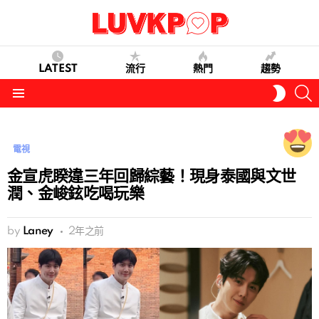
LATEST
流行
熱門
趨勢
S
SWITC
SKIN
Menu
電視
金宣虎睽違三年回歸綜藝！現身泰國與文世
潤、金峻鉉吃喝玩樂
by
Laney
2年之前