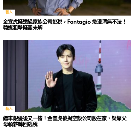
藝人
金宣虎疑透過家族公司逃稅，Fantagio 急澄清無不法！
韓媒狙擊疑團未解
藝人
繼車銀優後又一樁！金宣虎被揭空殼公司設在家，疑靠父
母領薪轉回逃稅