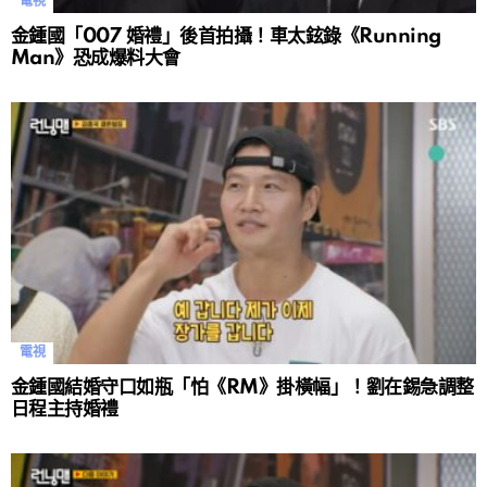
電視
金鍾國「007 婚禮」後首拍攝！車太鉉錄《Running
Man》恐成爆料大會
電視
金鍾國結婚守口如瓶「怕《RM》掛橫幅」！劉在錫急調整
日程主持婚禮