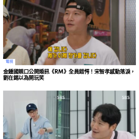
電視
金鍾國親口公開婚訊《RM》全員錯愕！宋智孝感動落淚，
劉在錫以為開玩笑