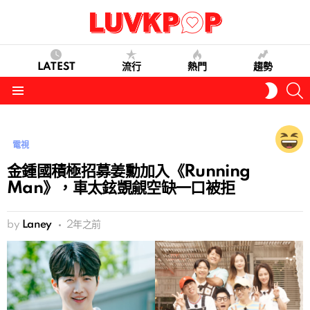
LATEST
流行
熱門
趨勢
S
SWITC
SKIN
Menu
電視
金鍾國積極招募姜勳加入《Running
Man》，車太鉉覬覦空缺一口被拒
by
Laney
2年之前