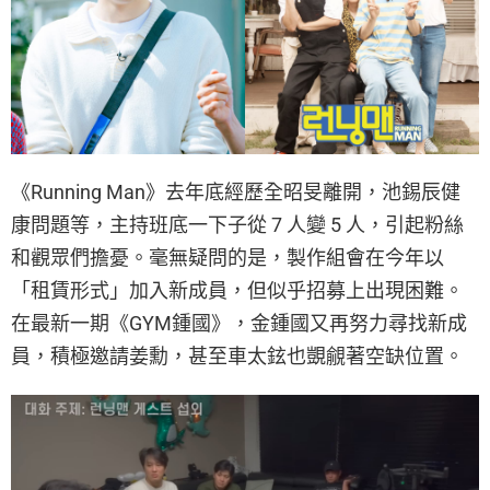
《Running Man》去年底經歷全昭旻離開，池錫辰健
康問題等，主持班底一下子從 7 人變 5 人，引起粉絲
和觀眾們擔憂。毫無疑問的是，製作組會在今年以
「租賃形式」加入新成員，但似乎招募上出現困難。
在最新一期《GYM鍾國》，金鍾國又再努力尋找新成
員，積極邀請姜勳，甚至車太鉉也覬覦著空缺位置。