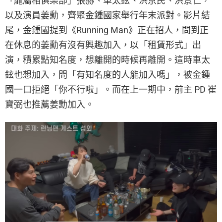
「龍屬相俱樂部」張赫、車太鉉、洪京民、洪景仁，
以及演員姜勳，齊聚金鍾國家舉行年末派對。影片結
尾，金鍾國提到《Running Man》正在招人，問到正
在休息的姜勳有沒有興趣加入，以「租賃形式」出
演，積累點知名度，想離開的時候再離開。這時車太
鉉也想加入，問「有知名度的人能加入嗎」，被金鍾
國一口拒絕「你不行啦」。而在上一期中，前主 PD 崔
寶弼也推薦姜勳加入。