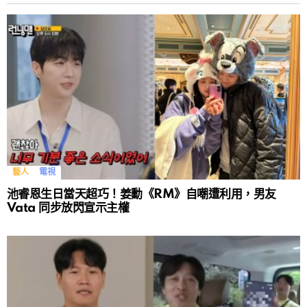
藝人
電視
池睿恩生日當天超巧！姜勳《RM》自嘲遭利用，男友
Vata 同步放閃宣示主權