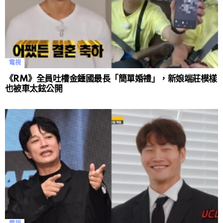
電視
《RM》全員吐槽金鍾國最長「簡單婚禮」，新娘端莊模樣
也被車太鉉公開