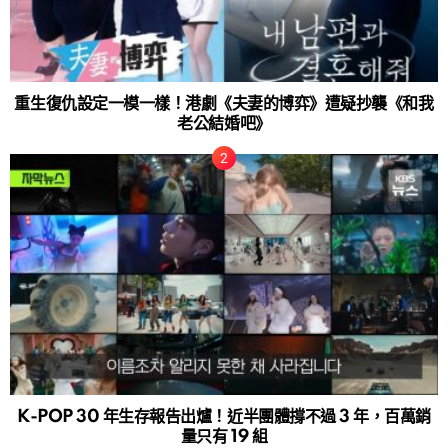
重生復仇設定一模一樣！港劇《夫妻的博弈》遭疑抄襲《和我
老公結婚吧》
K-POP 30 年生存報告出爐！近半團體撐不過 3 年，百萬銷
量只有 19 組