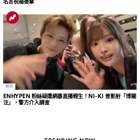
名言祝福後輩
綜合
ENHYPEN 粉絲疑遭網暴直播輕生！NI-KI 曾影射「博關
注」，警方介入調查