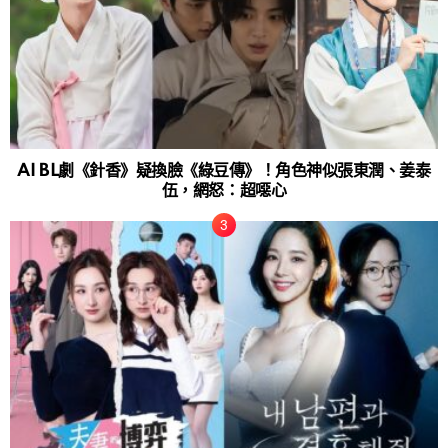
AI BL劇《針香》疑換臉《綠豆傳》！角色神似張東潤、姜泰
伍，網怒：超噁心