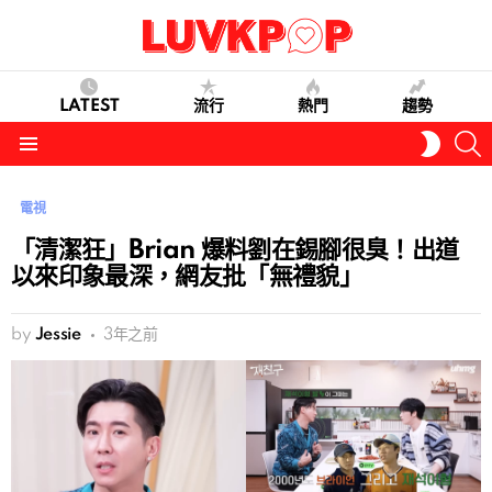
LATEST
流行
熱門
趨勢
S
SWITC
SKIN
Menu
電視
「清潔狂」Brian 爆料劉在錫腳很臭！出道
以來印象最深，網友批「無禮貌」
by
Jessie
3年之前