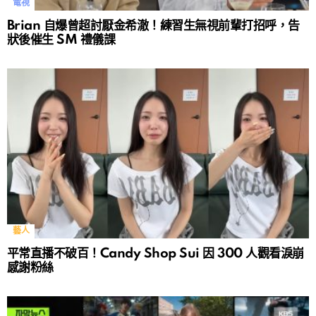
電視
Brian 自爆曾超討厭金希澈！練習生無視前輩打招呼，告
狀後催生 SM 禮儀課
藝人
平常直播不破百！Candy Shop Sui 因 300 人觀看淚崩
感謝粉絲