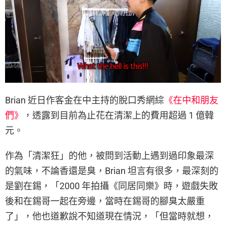
Brian 近日作客金在中主持的脫口秀網綜
《在中和朋友
們》
，透露到目前為止花在清潔上的費用超過 1 億韓
元。
作為「清潔狂」的他，被問到活動上遇到過印象最深
的氣味，不論香還是臭，Brian 坦言有很多，最深刻的
是劉在錫，「2000 年拍攝《同居同樂》時，遊戲失敗
後和在錫哥一起在旁邊，當時在錫哥的腳臭太嚴重
了」，他也道歉說不知道現在情況，「但當時就想，