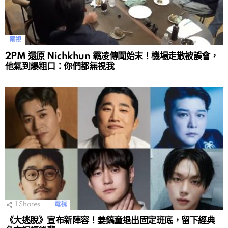
電視
2PM 還原 Nichkhun 霸凌傳聞始末！機場走散被誤會，
他氣到爆粗口：你們都無視我
1
Shares
電視
《大逃脫》宣布新陣容！姜鎬童退出固定班底，留下經典