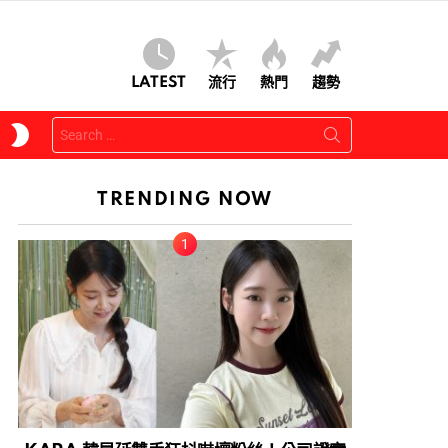
LATEST
流行
熱門
趨勢
Search
SWITCH
for:
SKIN
TRENDING NOW