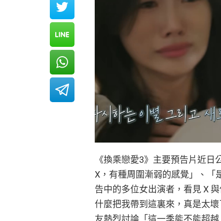
《換乘戀愛3》主要預告片近日
X，有種周圍漸弱的感覺」、「
告中的多位女出演者，看見 X
什麼把我帶到這裏來，真是太壞
友熱烈討論「這一季能不能超越