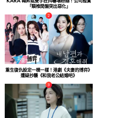
KARA 韓昇延雙手狂抖嚇壞粉絲！公司證實
「頸椎間盤突出惡化」
重生復仇設定一模一樣！港劇《夫妻的博弈》
遭疑抄襲《和我老公結婚吧》