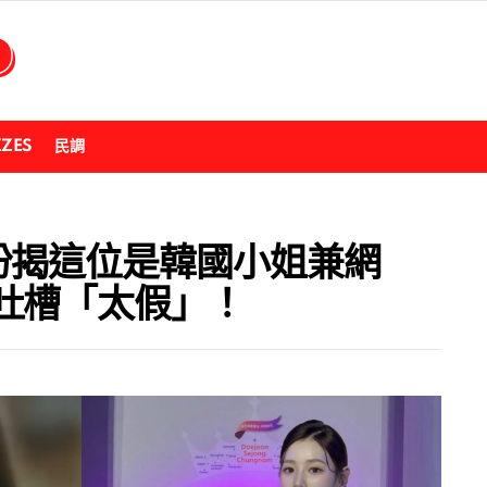
ZZES
民調
份揭這位是韓國小姐兼網
吐槽「太假」！