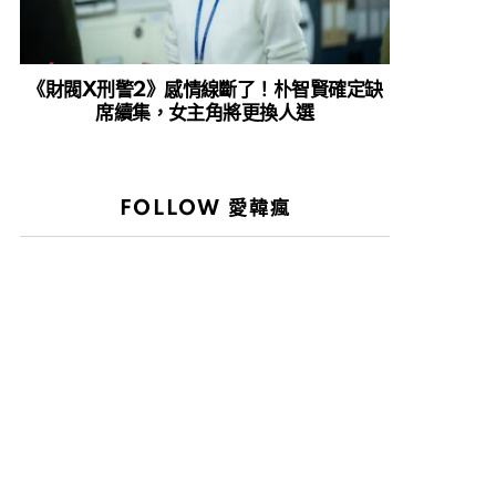
《財閥X刑警2》感情線斷了！朴智賢確定缺
席續集，女主角將更換人選
FOLLOW 愛韓瘋