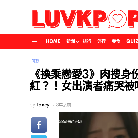
HOME
新聞
排行
流行
美食
QUI
Menu
電視
《換乘戀愛3》肉搜身
紅？！女出演者痛哭被
by
Laney
3年之前