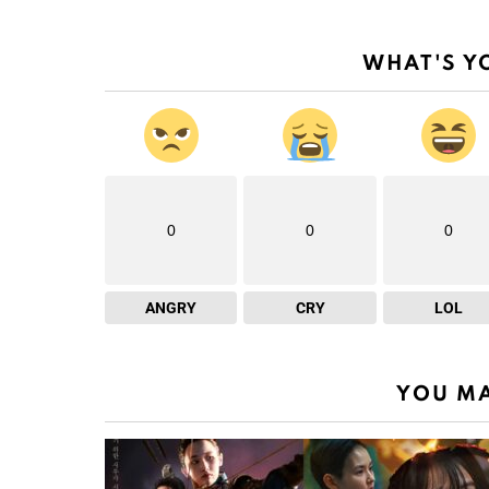
WHAT'S Y
0
0
0
ANGRY
CRY
LOL
YOU MA