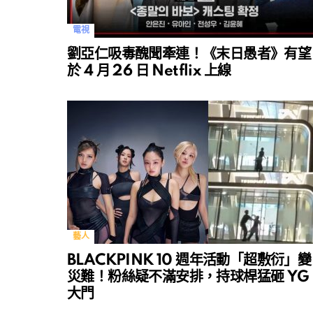
電視
劉亞仁吸毒醜聞牽連！《末日愚者》有望
於 4 月 26 日 Netflix 上線
藝人
BLACKPINK 10 週年活動「超敷衍」變
災難！粉絲疑不滿安排，持球桿猛砸 YG
大門