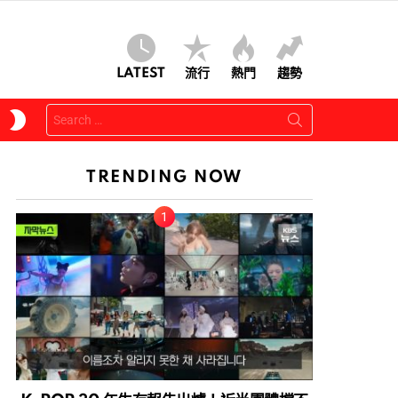
LATEST
流行
熱門
趨勢
Search
SWITCH
for:
SKIN
TRENDING NOW