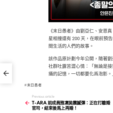
《末日愚者》由劉亞仁、安恩真
星相撞還有 200 天，在眼前
間生活的人們的故事。
該作品原計劃今年公開，隨著劉
社群吐露苦澀心情：「無論是接
離婚官
攝的記憶，一切都要化爲泡影。
末日愚者
Previous article
See
more
T-ARA 前成員雅凜拋震撼彈：正在打離婚
官司，結束後馬上再婚！