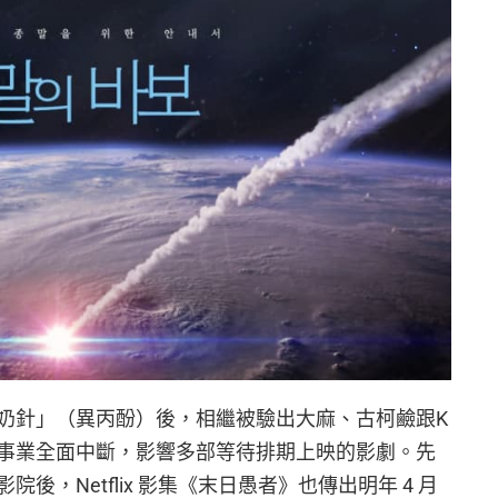
牛奶針」（異丙酚）後，相繼被驗出大麻、古柯鹼跟K
藝事業全面中斷，影響多部等待排期上映的影劇。先
後，Netflix 影集《末日愚者》也傳出明年 4 月