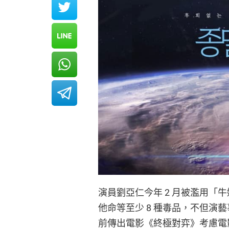
演員劉亞仁今年 2 月被濫用「
他命等至少 8 種毒品，不但演
前傳出電影《終極對弈》考慮電影院