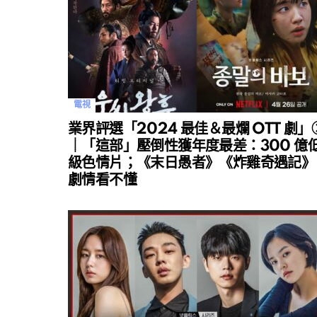
電視
業界評選「2024 最佳＆最爛 OTT 劇」
｜「這部」壓倒性獲年度最差：300 億
級色情片；《末日愚者》《炸雞奇遇記》
劇情看不懂