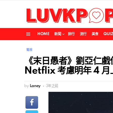
HOME
新聞
排行
流行
美食
QUI
Menu
電視
《末日愚者》劉亞仁戲
Netflix 考慮明年 4 
by
Laney
3年之前