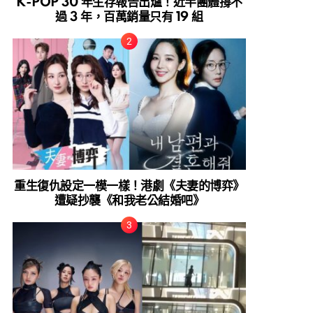
K-POP 30 年生存報告出爐！近半團體撐不
過 3 年，百萬銷量只有 19 組
重生復仇設定一模一樣！港劇《夫妻的博弈》
遭疑抄襲《和我老公結婚吧》