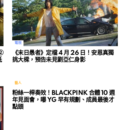
電視
②
《末日愚者》定檔 4 月 26 日！安恩真獨
低
挑大樑，預告未見劉亞仁身影
藝人
粉絲一桿奏效！BLACKPINK 合體 10 週
年見面會，曝 YG 早有規劃、成員最後才
點頭