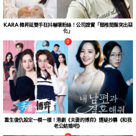
KARA 韓昇延雙手狂抖嚇壞粉絲！公司證實「頸椎間盤突出惡
化」
重生復仇設定一模一樣！港劇《夫妻的博弈》遭疑抄襲《和我
老公結婚吧》