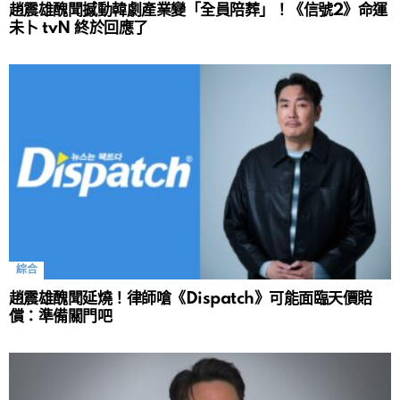
趙震雄醜聞撼動韓劇產業變「全員陪葬」！《信號2》命運
未卜 tvN 終於回應了
綜合
趙震雄醜聞延燒！律師嗆《Dispatch》可能面臨天價賠
償：準備關門吧