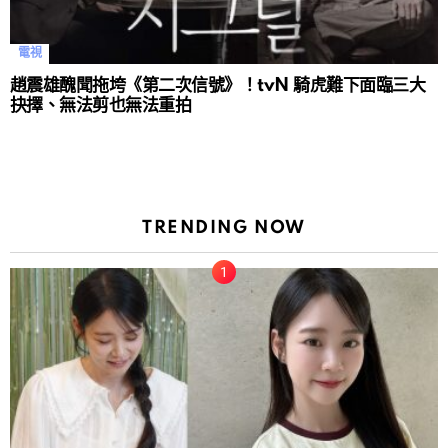
電視
趙震雄醜聞拖垮《第二次信號》！tvN 騎虎難下面臨三大
抉擇、無法剪也無法重拍
TRENDING NOW