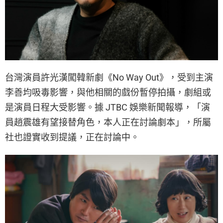
台灣演員許光漢闖韓新劇《No Way Out》，受到主演
李善均吸毒影響，與他相關的戲份暫停拍攝，劇組或
是演員日程大受影響。據 JTBC 娛樂新聞報導，「演
員趙震雄有望接替角色，本人正在討論劇本」，所屬
社也證實收到提議，正在討論中。