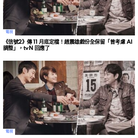
電視
《信號2》傳 11 月底定檔！趙震雄戲份全保留「曾考慮 AI
調整」，tvN 回應了
電視