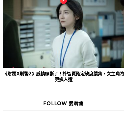
《財閥X刑警2》感情線斷了！朴智賢確定缺席續集，女主角將
更換人選
FOLLOW 愛韓瘋