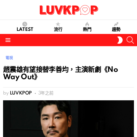
LATEST
流行
熱門
趨勢
S
SWITC
SKIN
Menu
電視
趙震雄有望接替李善均，主演新劇《No
Way Out》
by
LUVKPOP
3年之前