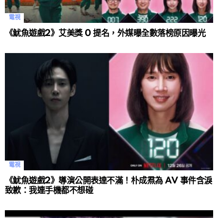
電視
《魷魚遊戲2》艾美獎 0 提名，外媒曝全數落榜原因曝光
電視
《魷魚遊戲2》導演公開表達不滿！朴成焄為 AV 事件含淚
致歉：我連手機都不想碰