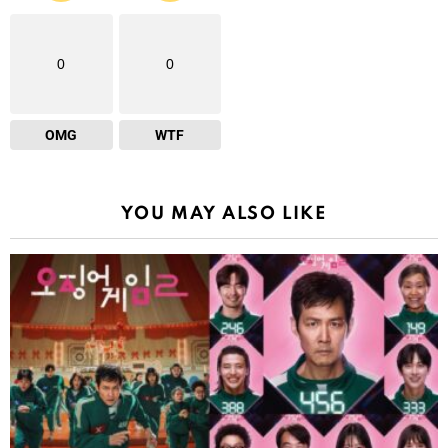
0
0
OMG
WTF
YOU MAY ALSO LIKE