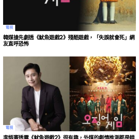
電視
韓媒搶先劇透《魷魚遊戲2》殘酷遊戲，「失誤就會死」網
友直呼恐怖
電視
李炳憲透露《魷魚遊戲2》很有趣，外媒的劇情推測都是錯