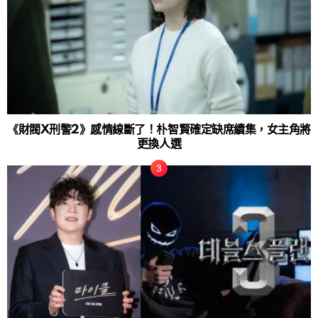
《財閥X刑警2》感情線斷了！朴智賢確定缺席續集，女主角將
更換人選