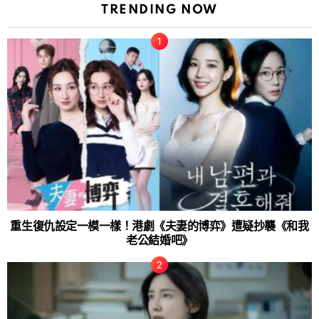
TRENDING NOW
重生復仇設定一模一樣！港劇《夫妻的博弈》遭疑抄襲《和我
老公結婚吧》