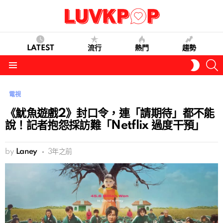
LATEST
流行
熱門
趨勢
S
SWITC
SKIN
Menu
電視
《魷魚遊戲2》封口令，連「請期待」都不能
說！記者抱怨採訪難「Netflix 過度干預」
by
Laney
3年之前