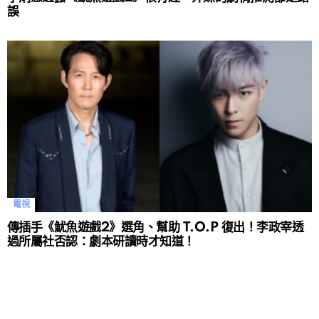
誤
電視
傳插手《魷魚遊戲2》選角、幫助 T.O.P 復出！李政宰透
過所屬社否認：劇本研讀時才知道！