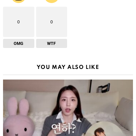
0
0
OMG
WTF
YOU MAY ALSO LIKE