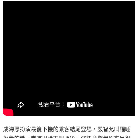
成海恩扮演最後下機的乘客結尾登場，嚴智允叫醒睡