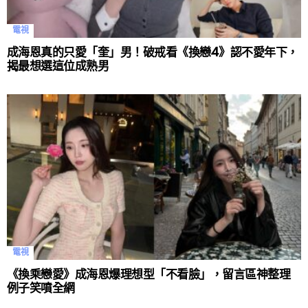
電視
成海恩真的只愛「奎」男！破戒看《換戀4》認不愛年下，
揭最想選這位成熟男
電視
《換乘戀愛》成海恩爆理想型「不看臉」，留言區神整理
例子笑噴全網