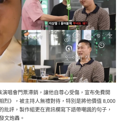
行的家族演唱會門票滯銷，讓他自尊心受傷，宣布免費開
烈》，被主持人無禮對待，特別是將他價值 8,000
的批評，製作組更在資訊欄寫下語帶嘲諷的句子，
G 發文炮轟。