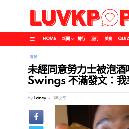
HOME
新聞
排行
流行
美食
QUI
Menu
電視
未經同意勞力士被泡酒
Swings 不滿發文：
by
Laney
3年之前