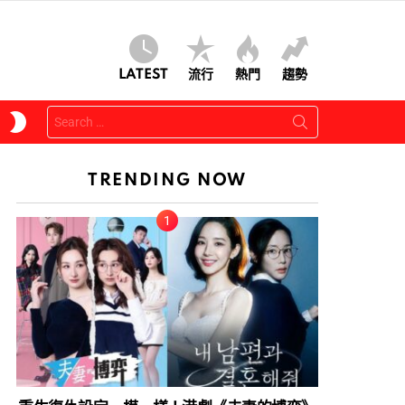
LATEST
流行
熱門
趨勢
Search
SWITCH
for:
SKIN
TRENDING NOW