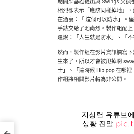
期間梁基雄提出與 Swings 交
相烈卻表示「應該同樣掉地」，
在酒裏：「 這個可以防水」。儘管
手錶交給了池尚烈。製作組配上
還說：「人生就是防水」、「不行也
然而，製作組在影片資訊欄寫下語
生來了，所以才會被甩掉啊 swa
士」、「這時候 Hip pop 在
作組將相關影片轉為非公開。
지상렬 유튜브에
상황 전말
pic.
括「退