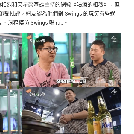
與由池相烈和笑星梁基雄主持的網綜《喝酒的相烈》，但
受批評，網友認為他們對 Swings 的玩笑有些過
滑稽模仿 Swings 唱 rap。