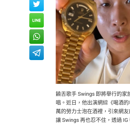
饒舌歌手 Swings 即將舉
唱。近日，他出演網綜《喝酒的相
萬的勞力士泡在酒裡，引來網友
讓 Swings 再也忍不住，透過 I