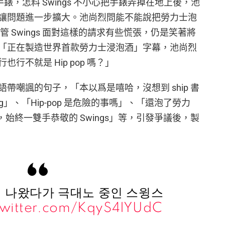
換手錶，怎料 Swings 不小心把手錶弄掉在地上後，池
讓問題進一步擴大。池尚烈問能不能說把勞力士泡
 Swings 面對這樣的請求有些慌張，仍是笑著將
「正在製造世界首款勞力士浸泡酒」字幕，池尚烈
行不就是 Hip pop 嗎？」
帶嘲諷的句子，「本以爲是嘻哈，沒想到 ship 書
g」、「Hip-pop 是危險的事嗎」、「還泡了勞力
哪裡，始終一雙手恭敬的 Swings」等，引發爭議後，製
 나왔다가 극대노 중인 스윙스
twitter.com/KqyS4IYUdC