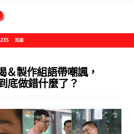
ZZES
民調
喝＆製作組語帶嘲諷，
我到底做錯什麼了？