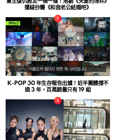
重生復仇設定一模一樣！港劇《夫妻的博弈》
遭疑抄襲《和我老公結婚吧》
K-POP 30 年生存報告出爐！近半團體撐不
過 3 年，百萬銷量只有 19 組