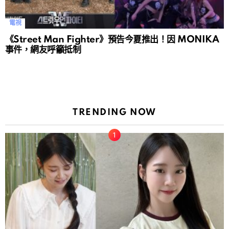
電視
《Street Man Fighter》預告今夏推出！因 MONIKA
事件，網友呼籲抵制
TRENDING NOW