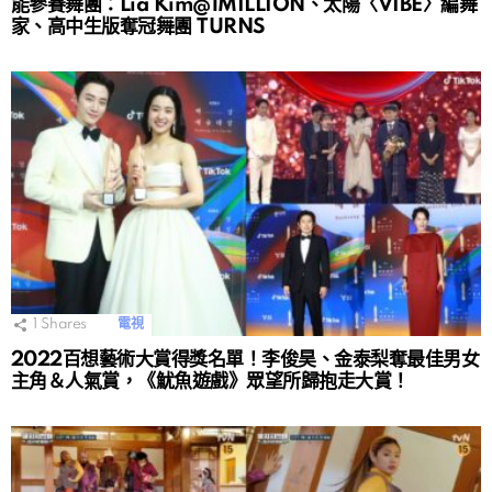
能參賽舞團：Lia Kim@1MILLION、太陽〈VIBE〉編舞
家、高中生版奪冠舞團 TURNS
1
Shares
電視
2022百想藝術大賞得獎名單！李俊昊、金泰梨奪最佳男女
主角＆人氣賞，《魷魚遊戲》眾望所歸抱走大賞！