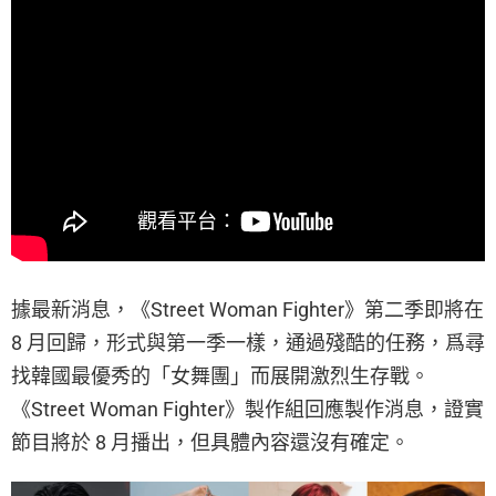
據最新消息，《Street Woman Fighter》第二季即將在
8 月回歸，形式與第一季一樣，通過殘酷的任務，爲尋
找韓國最優秀的「女舞團」而展開激烈生存戰。
《Street Woman Fighter》製作組回應製作消息，證實
節目將於 8 月播出，但具體內容還沒有確定。