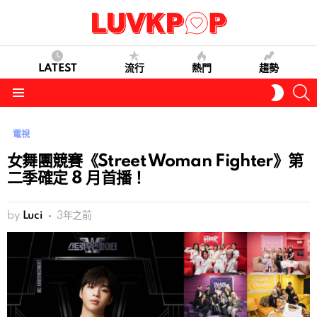
LATEST
流行
熱門
趨勢
S
SWITC
SKIN
Menu
電視
女舞團競賽《Street Woman Fighter》第
二季確定 8 月首播！
by
Luci
3年之前