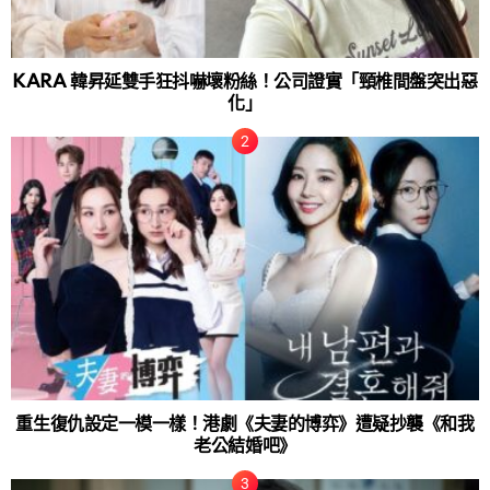
KARA 韓昇延雙手狂抖嚇壞粉絲！公司證實「頸椎間盤突出惡
化」
重生復仇設定一模一樣！港劇《夫妻的博弈》遭疑抄襲《和我
老公結婚吧》