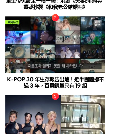
重生復仇設定一模一樣！港劇《夫妻的博弈》
遭疑抄襲《和我老公結婚吧》
K-POP 30 年生存報告出爐！近半團體撐不
過 3 年，百萬銷量只有 19 組