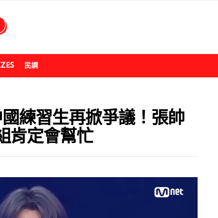
ZZES
民調
》中國練習生再掀爭議！張帥
組肯定會幫忙