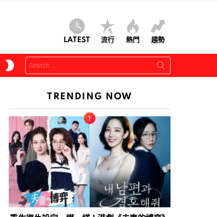
LATEST
流行
熱門
趨勢
Search
SWITCH
for:
SKIN
TRENDING NOW