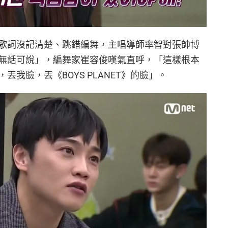
歌詞沒記清楚、跳錯編舞，主唱導師率智對張帥博
無話可說」，編舞家崔容俊嘆氣直呼，「這樣根本
我臉，丟《BOYS PLANET》的臉」。