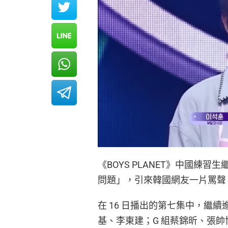
《BOYS PLANET》中國練
問題」，引來韓國網友一片罵聲
在 16 日播出的第七集中，繼
基、李東建；G 組蔡錦昕、張帥博，翻