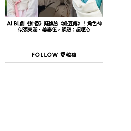
AI BL劇《針香》疑換臉《綠豆傳》！角色神
似張東潤、姜泰伍，網怒：超噁心
FOLLOW 愛韓瘋