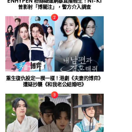
ENHYPEN 粉絲疑遭網暴直播輕生！NI-KI
曾影射「博關注」，警方介入調查
重生復仇設定一模一樣！港劇《夫妻的博弈》
遭疑抄襲《和我老公結婚吧》