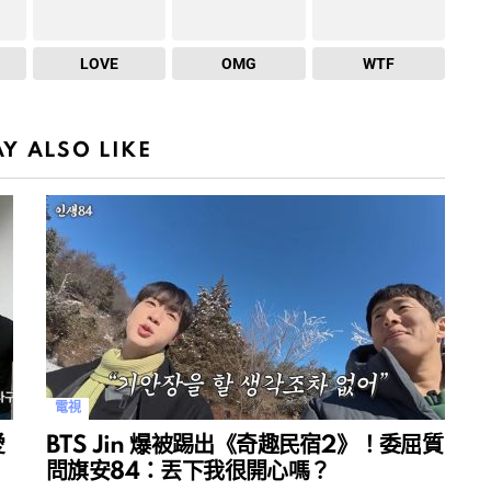
LOVE
OMG
WTF
Y ALSO LIKE
電視
愛
BTS Jin 爆被踢出《奇趣民宿2》！委屈質
問旗安84：丟下我很開心嗎？