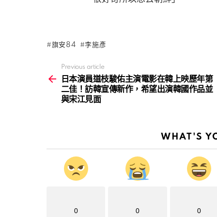
旗安84
李施彥
Previous article
See
more
日本演員道枝駿佑主演電影在韓上映歷年第
二佳！訪韓宣傳新作，希望出演韓國作品並
與宋江見面
WHAT'S Y
0
0
0