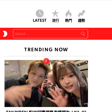
LATEST
流行
熱門
趨勢
Search
SWITCH
for:
SKIN
TRENDING NOW