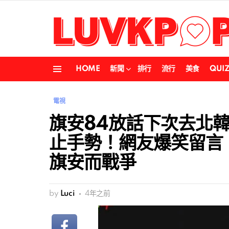
HOME
新聞
排行
流行
美食
QUI
Menu
電視
旗安84放話下次去北
止手勢！網友爆笑留言
旗安而戰爭
by
Luci
4年之前