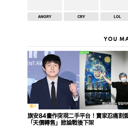
ANGRY
CRY
LOL
YOU MA
藝人
旗安84畫作突現二手平台！賣家忍痛割
「天價轉售」掀論戰後下架