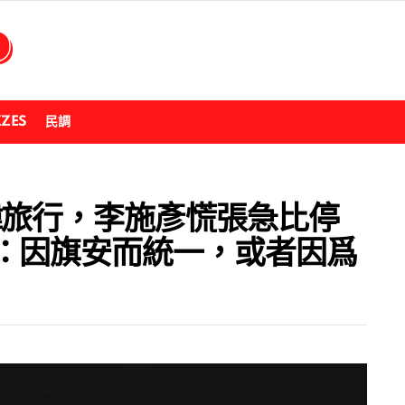
ZZES
民調
韓旅行，李施彥慌張急比停
：因旗安而統一，或者因爲