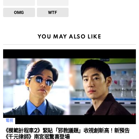
OMG
WTF
YOU MAY ALSO LIKE
電視
《模範計程車2》緊貼「邪教議題」收視創新高！新預告
《千元律師》南宮珉驚喜登場