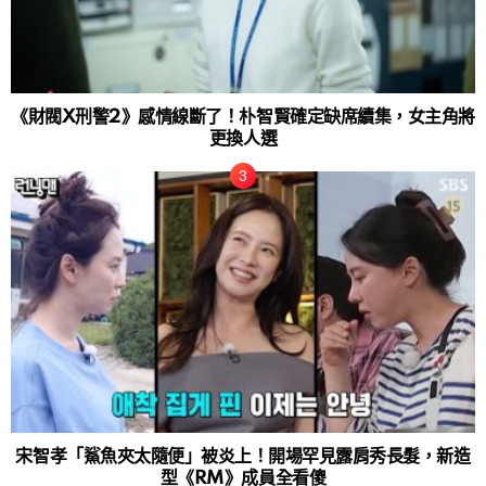
《財閥X刑警2》感情線斷了！朴智賢確定缺席續集，女主角將
更換人選
宋智孝「鯊魚夾太隨便」被炎上！開場罕見露肩秀長髮，新造
型《RM》成員全看傻