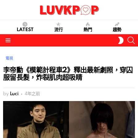
LATEST
流行
熱門
趨勢
S
SWITC
SKIN
Menu
電視
李帝勳《模範計程車2》釋出最新劇照，穿囚
服留長髮，炸裂肌肉超吸睛
by
Luci
4年之前