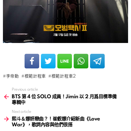
李帝勳
模範計程車
模範計程車2
Previous article
See
more
BTS 第 4 位 SOLO 成員！Jimin 以 2 月爲目標準備
專輯中
Next article
熙斗＆娜妍戀曲？！崔叡娜介紹新曲《Love
War》，歌詞內容與他們很搭