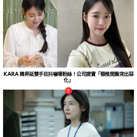
KARA 韓昇延雙手狂抖嚇壞粉絲！公司證實「頸椎間盤突出惡
化」