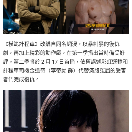
《模範計程車》改編自同名網漫，以暴制暴的復仇
劇，再加上精彩的動作戲，在第一季播出當時備受好
評。第二季將於 2 月 17 日首播，依舊講述彩虹運輸和
計程車司機金道奇（李帝勳 飾）代替滿腹冤屈的受害
者們完成復仇。