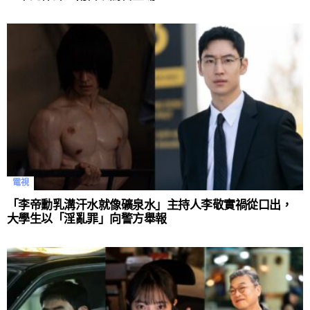
電視
「李帝勳乳溝汗水就像礦泉水」主持人李敬實禍從口出，
大學生以「淫亂罪」向警方舉報