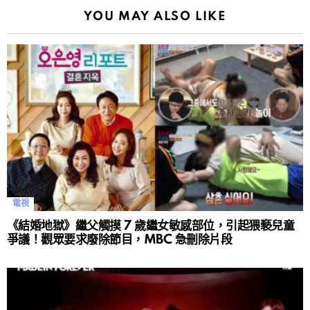
YOU MAY ALSO LIKE
電視
《結婚地獄》繼父觸摸 7 歲繼女敏感部位，引起猥褻兒童
爭議！觀眾要求廢除節目，MBC 急刪除片段