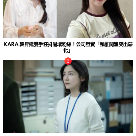
KARA 韓昇延雙手狂抖嚇壞粉絲！公司證實「頸椎間盤突出惡
化」