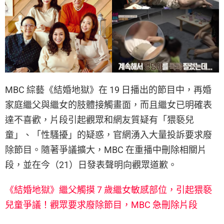
MBC 綜藝《結婚地獄》在 19 日播出的節目中，再婚
家庭繼父與繼女的肢體接觸畫面，而且繼女已明確表
達不喜歡，片段引起觀眾和網友質疑有「猥褻兒
童」、「性騷擾」的疑惑，官網湧入大量投訴要求廢
除節目。隨著爭議擴大，MBC 在重播中刪除相關片
段，並在今（21）日發表聲明向觀眾道歉。
《結婚地獄》繼父觸摸 7 歲繼女敏感部位，引起猥褻
兒童爭議！觀眾要求廢除節目，MBC 急刪除片段