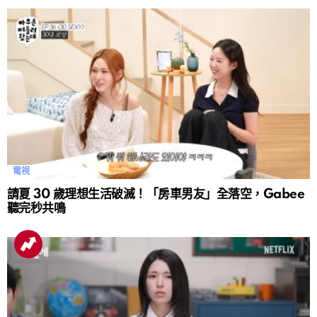
電視
請夏 30 歲理想生活破滅！「房車男友」全落空，Gabee
聽完秒共鳴