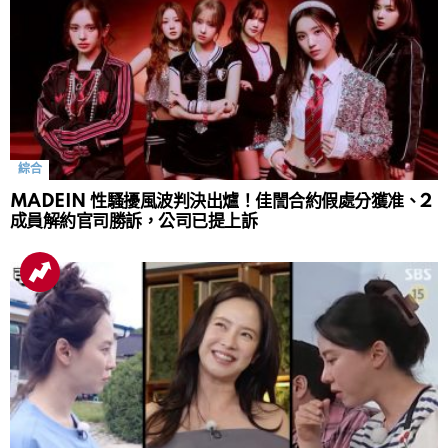
綜合
MADEIN 性騷擾風波判決出爐！佳誾合約假處分獲准、2
成員解約官司勝訴，公司已提上訴