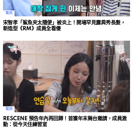
電視
宋智孝「鯊魚夾太隨便」被炎上！開場罕見露肩秀長髮，
新造型《RM》成員全看傻
電視
RESCENE 預告年內再回歸！首獲年末舞台邀請，成員激
動：從今天住練習室