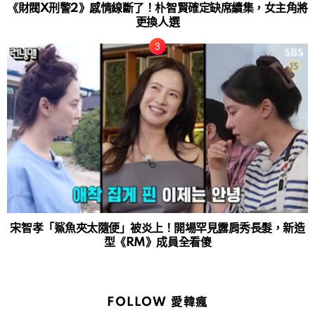
《財閥X刑警2》感情線斷了！朴智賢確定缺席續集，女主角將
更換人選
宋智孝「鯊魚夾太隨便」被炎上！開場罕見露肩秀長髮，新造
型《RM》成員全看傻
FOLLOW 愛韓瘋