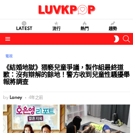
LATEST
流行
熱門
趨勢
S
SWITC
SKIN
Menu
電視
《結婚地獄》猥褻兒童爭議，製作組最終道
歉：沒有辯解的餘地！警方收到兒童性騷擾舉
報將調查
by
Laney
4年之前