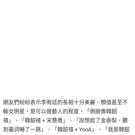
網友們紛紛表示李宥廷的長相十分美麗，顏值甚至不
輸女明星，是可以做藝人的程度，「側臉像韓韶
禧」、「韓韶禧 + 宋慧喬」、「說想起了金泰梨，聽
到臺詞嚇了一跳」、「韓韶禧 + YooA」、「我是韓韶