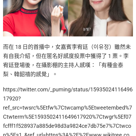
而在 18 日的首播中，女嘉賓李宥廷（이유정）雖然未
有自我介紹，但在匿名好感度投票中獲得了 1 票。李
宥廷登場後，在攝影棚的主持人感嘆：「有種金泰
梨、韓韶禧的感覺」。
https://twitter.com/_puming/status/15935024116496
17920?
ref_src=twsrc%5Etfw%7Ctwcamp%5Etweetembed%7
Ctwterm%5E1593502411649617920%7Ctwgr%5Ef07
fcfff1f528937a885de98d3a9824ce7db75e7%7Ctwco
n%5Es1_&ref_url=https%3A%2F%2Fwww.wikitree.co.