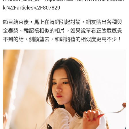
kr%2Farticles%2F807829
節目結束後，馬上在韓網引起討論，網友貼出各種與
金泰梨、韓韶禧相似的相片。如果說單看正臉還感覺
不到的話，側顏望去，和韓韶禧的相似度更高不少！