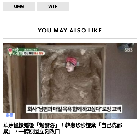
OMG
WTF
YOU MAY ALSO LIKE
電視
華莎憧憬婚後「鴛鴦浴」！韓惠珍秒嫌棄「自己洗都
累」，一聽原因立刻改口