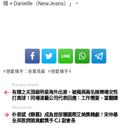
禧 + Danielle（NewJeans）」。
戀愛捕手：峇厘島篇
戀愛捕手4
Previous article
See
more
有婦之夫頂級明星海外出差，被揭與兩名娛樂場女性
打高球！同場演藝公司代表回應：工作需要、當翻譯
Next article
朴恩斌《戀慕》成為首部獲國際艾美獎韓劇！宋仲基
全英致詞頒貢獻獎予 CJ 副會長