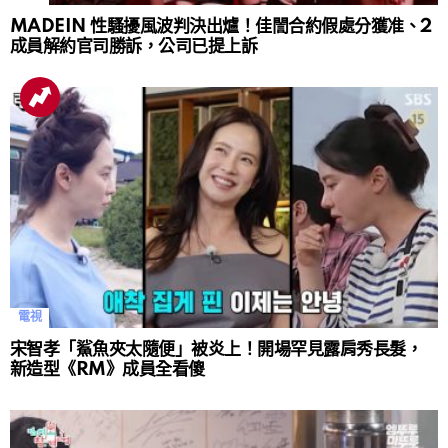
MADEIN 性騷擾風波判決出爐！佳誾合約假處分獲准、2
成員解約官司勝訴，公司已提上訴
電視
宋智孝「鯊魚夾太隨便」被炎上！開場罕見露肩秀長髮，
新造型《RM》成員全看傻