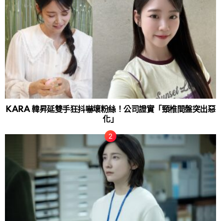
KARA 韓昇延雙手狂抖嚇壞粉絲！公司證實「頸椎間盤突出惡
化」