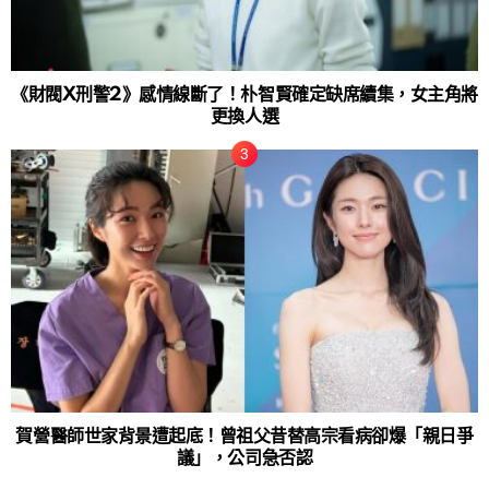
《財閥X刑警2》感情線斷了！朴智賢確定缺席續集，女主角將
更換人選
賀營醫師世家背景遭起底！曾祖父昔替高宗看病卻爆「親日爭
議」，公司急否認