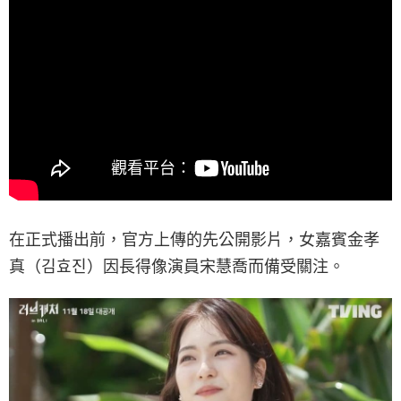
在正式播出前，官方上傳的先公開影片，女嘉賓金孝
真（김효진）因長得像演員宋慧喬而備受關注。