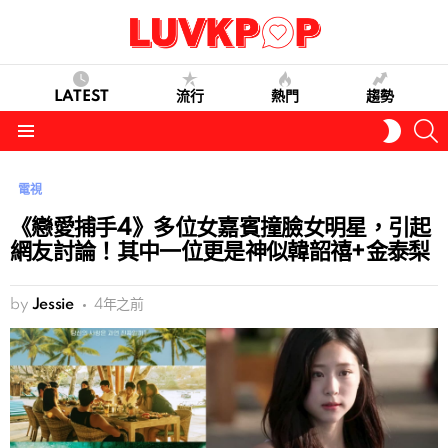
LATEST
流行
熱門
趨勢
S
SWITC
SKIN
Menu
電視
《戀愛捕手4》多位女嘉賓撞臉女明星，引起
網友討論！其中一位更是神似韓韶禧+金泰梨
by
Jessie
4年之前