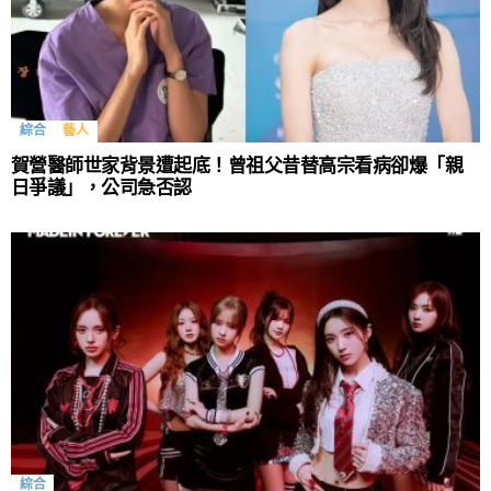
綜合
藝人
賀營醫師世家背景遭起底！曾祖父昔替高宗看病卻爆「親
日爭議」，公司急否認
綜合