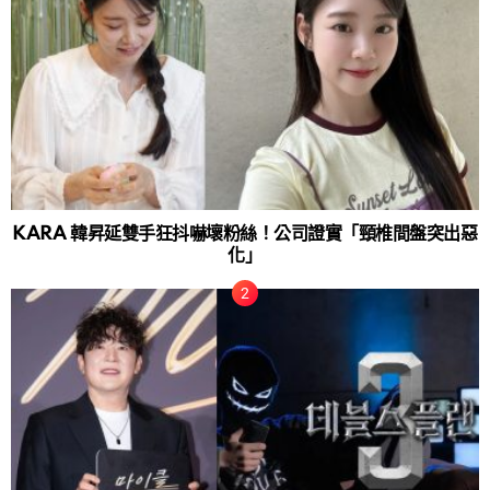
KARA 韓昇延雙手狂抖嚇壞粉絲！公司證實「頸椎間盤突出惡
化」