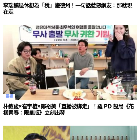
李瑞鎮退休想為「稅」搬德州！一句話惹怒網友：那就現
在走
電視
朴敘俊×崔宇植×鄭裕美「直播被綁走」！羅 PD 設局《花
樣青春：限量版》立刻出發