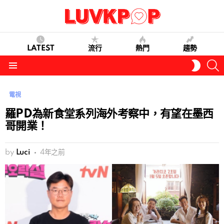
LATEST
流行
熱門
趨勢
S
SWITC
SKIN
Menu
電視
羅PD為新食堂系列海外考察中，有望在墨西
哥開業！
by
Luci
4年之前