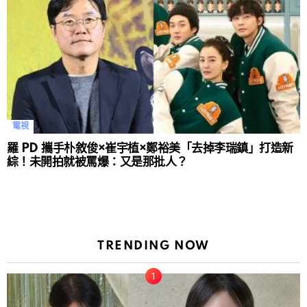
電視
羅 PD 攜手朴敘俊×崔宇植×鄭裕美「去掉李瑞鎮」打造新
綜！未開拍就被罵爆：又是那批人？
TRENDING NOW