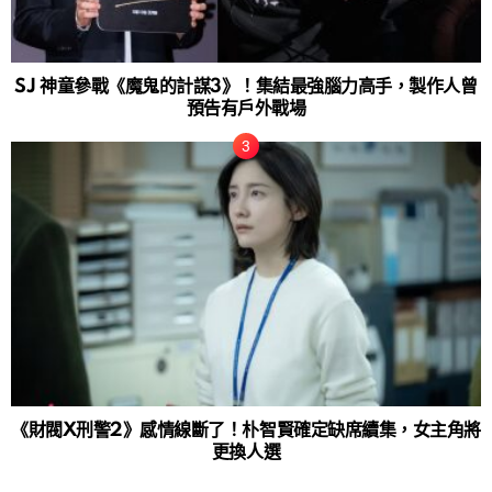
SJ 神童參戰《魔鬼的計謀3》！集結最強腦力高手，製作人曾
預告有戶外戰場
《財閥X刑警2》感情線斷了！朴智賢確定缺席續集，女主角將
更換人選