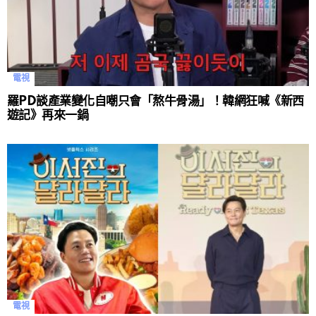
電視
羅PD談產業變化自嘲只會「熬牛骨湯」！韓網狂喊《新西
遊記》再來一鍋
電視