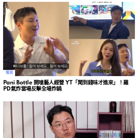
電視
Pani Bottle 開嗆藝人經營 YT「聞到錢味才進來」！羅
PD氣炸當場反擊全場炸鍋