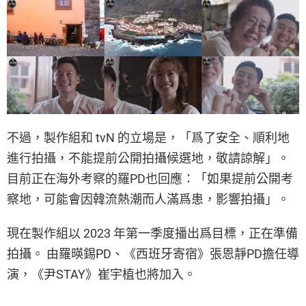
不過，製作組和 tvN 的立場是，「爲了安全、順利地
進行拍攝，不能提前公開拍攝候選地，敬請諒解」。
目前正在海外考察的羅PD也回應：「如果提前公開考
察地，可能會因韓流熱潮而人滿爲患，影響拍攝」。
現在製作組以 2023 年第一季度播出爲目標，正在準備
拍攝。 由羅暎錫PD、《西班牙寄宿》張恩靜PD擔任導
演，《尹STAY》崔宇植也將加入。