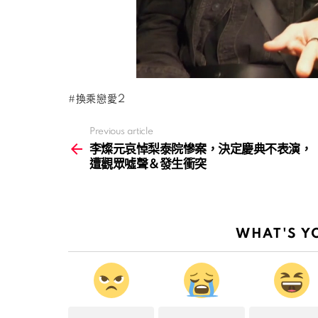
換乘戀愛2
Previous article
See
more
李燦元哀悼梨泰院慘案，決定慶典不表演，
遭觀眾噓聲＆發生衝突
WHAT'S Y