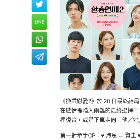
《換乘戀愛2》於 28 日最終結
在感情裡陷入兩難的最終選擇中
裡復合，或是下車走向「他／她
第一對牽手CP：♥ 海恩 ↔ 賢圭 