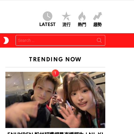
LATEST
流行
熱門
趨勢
Search
SWITCH
for:
SKIN
TRENDING NOW