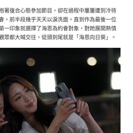
，抱著復合心態參加節目，卻在過程中屢屢遭到冷待
會，前半段幾乎天天以淚洗面。直到作為最後一位
第一印象就選擇了海恩為約會對象，對她展開熱情
觀眾都大喊交往，從頭到尾就是「海恩向日葵」。