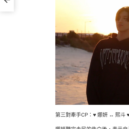
第三對牽手CP：♥ 娜妍 ↔ 熙斗 