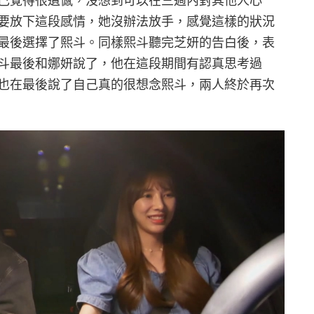
己覺得很遺憾，沒想到可以在三週內對其他人心
要放下這段感情，她沒辦法放手，感覺這樣的狀況
最後選擇了熙斗。同樣熙斗聽完芝妍的告白後，表
斗最後和娜妍說了，他在這段期間有認真思考過
也在最後說了自己真的很想念熙斗，兩人終於再次