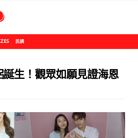
ZZES
民調
侶誕生！觀眾如願見證海恩