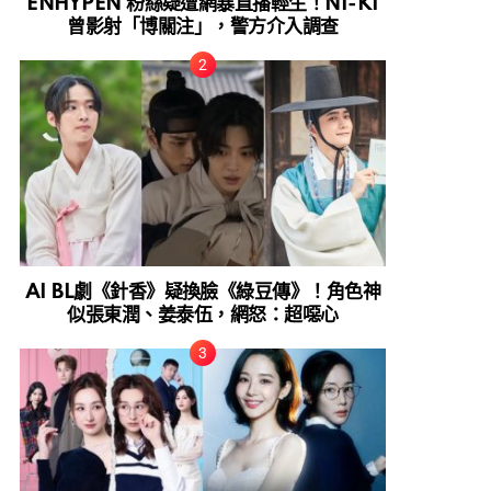
ENHYPEN 粉絲疑遭網暴直播輕生！NI-KI
曾影射「博關注」，警方介入調查
AI BL劇《針香》疑換臉《綠豆傳》！角色神
似張東潤、姜泰伍，網怒：超噁心