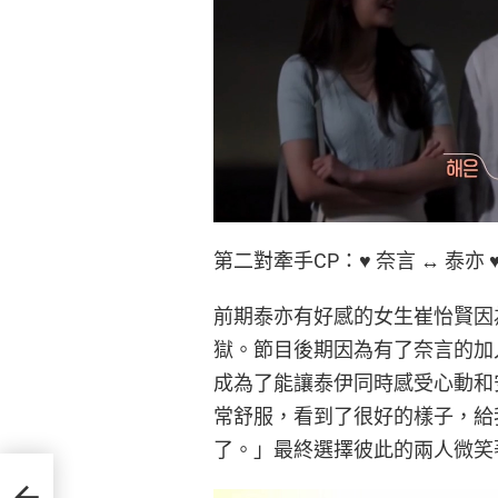
第二對牽手CP：♥ 奈言 ↔ 泰亦 
前期泰亦有好感的女生崔怡賢因
獄。節目後期因為有了奈言的加
成為了能讓泰伊同時感受心動和
常舒服，看到了很好的樣子，給
了。」最終選擇彼此的兩人微笑
演，