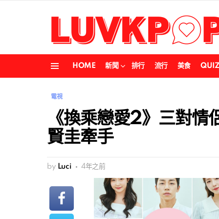
HOME
新聞
排行
流行
美食
QUI
Menu
電視
《換乘戀愛2》三對情
賢圭牽手
by
Luci
4年之前