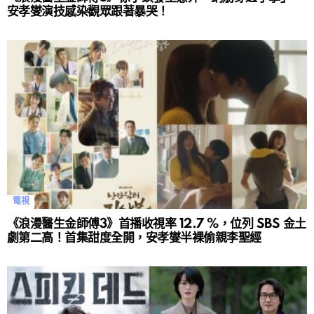
安孝燮演技感染觀眾跟著暴哭！
電視
《浪漫醫生金師傅3》首播收視率 12.7 %，位列 SBS 金土
劇第二高！首集甜度全開，安孝燮半裸偷親李聖經