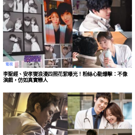
電視
李聖經、安孝燮浪漫四照花絮曝光！粉絲心動爆擊：不像
演戲，仿如真實戀人