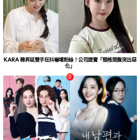
KARA 韓昇延雙手狂抖嚇壞粉絲！公司證實「頸椎間盤突出惡
化」