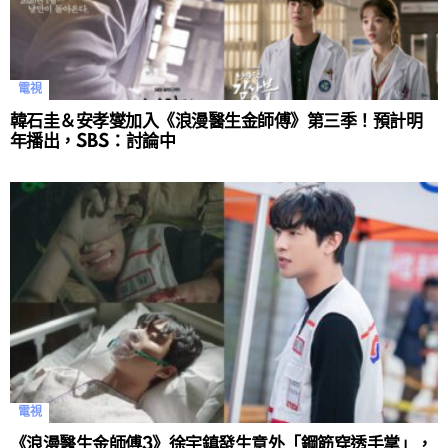
電視
韓石圭＆安孝燮加入《浪漫醫生金師傅》第三季！預計明
年播出，SBS：討論中
電視
《浪漫醫生金師傅3》徐宇鎮發生意外「鋼筋穿透手掌」，