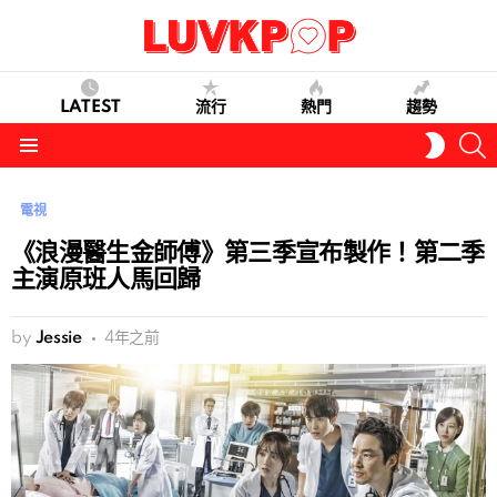
LATEST
流行
熱門
趨勢
S
SWITC
SKIN
Menu
電視
《浪漫醫生金師傅》第三季宣布製作！第二季
主演原班人馬回歸
by
Jessie
4年之前