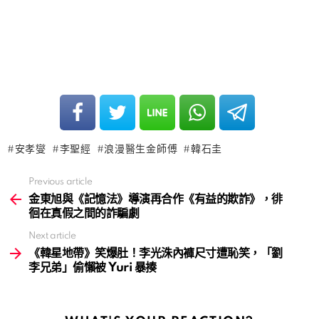
安孝燮
李聖經
浪漫醫生金師傅
韓石圭
Previous article
See
more
金東旭與《記憶法》導演再合作《有益的欺詐》，徘
徊在真假之間的詐騙劇
Next article
《韓星地帶》笑爆肚！李光洙內褲尺寸遭恥笑，「劉
李兄弟」偷懶被 Yuri 暴揍