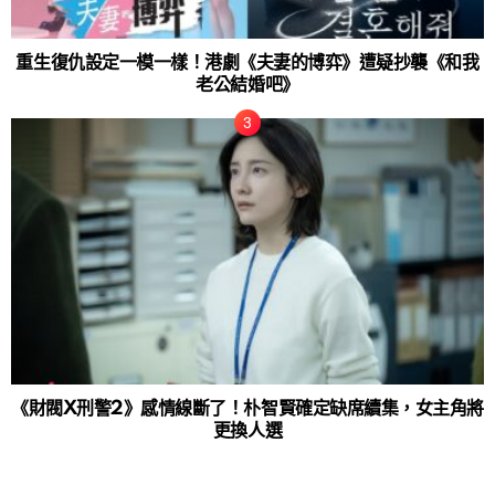
重生復仇設定一模一樣！港劇《夫妻的博弈》遭疑抄襲《和我
老公結婚吧》
《財閥X刑警2》感情線斷了！朴智賢確定缺席續集，女主角將
更換人選