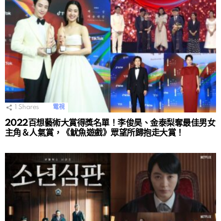
1
Shares
電視
2022百想藝術大賞得獎名單！李俊昊、金泰梨奪最佳男女
主角＆人氣賞，《魷魚遊戲》眾望所歸抱走大賞！