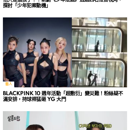
探討「少年犯案動機」
藝人
BLACKPINK 10 週年活動「超敷衍」變災難！粉絲疑不
滿安排，持球桿猛砸 YG 大門