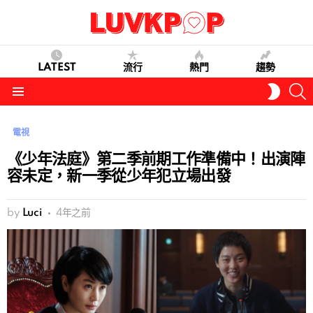
LATEST
流行
熱門
趨勢
S
SWITC
SKIN
Menu
電視
《少年法庭》第二季前期工作準備中！出演陣
容未定，新一季從少年犯立場出發
by
Luci
4年之前