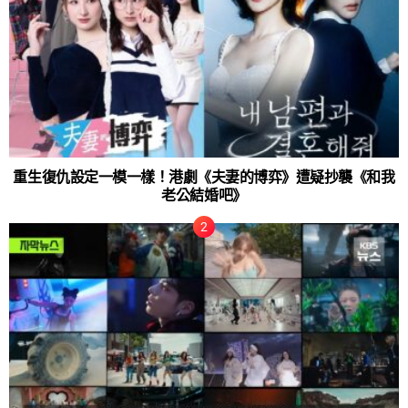
重生復仇設定一模一樣！港劇《夫妻的博弈》遭疑抄襲《和我
老公結婚吧》