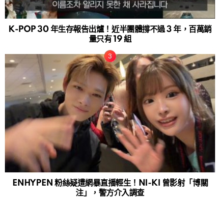
K-POP 30 年生存報告出爐！近半團體撐不過 3 年，百萬銷
量只有 19 組
ENHYPEN 粉絲疑遭網暴直播輕生！NI-KI 曾影射「博關
注」，警方介入調查