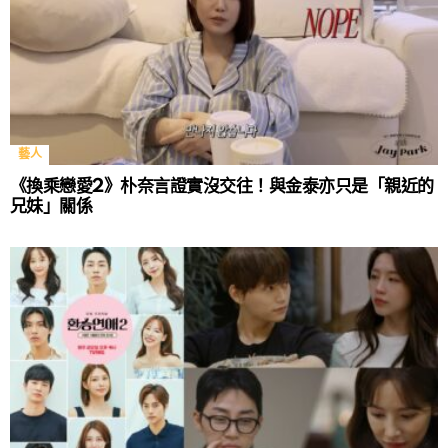
藝人
《換乘戀愛2》朴奈言證實沒交往！與金泰亦只是「親近的
兄妹」關係