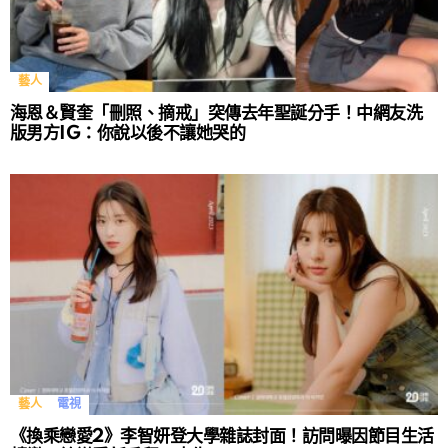
藝人
海恩＆賢奎「刪照、摘戒」突傳去年聖誕分手！中網友洗
版男方IG：你說以後不讓她哭的
藝人
電視
《換乘戀愛2》李智妍登大學雜誌封面！訪問曝因節目生活