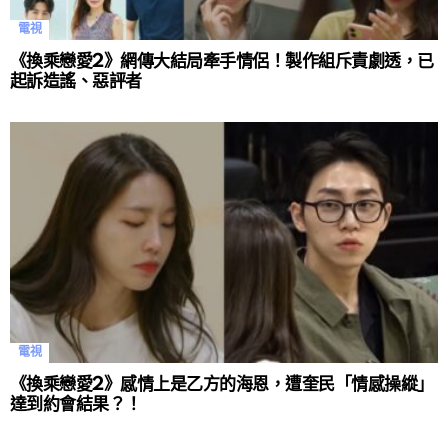
電視
《換乘戀愛2》網傳大結局牽手情侶！製作組斥責劇透，已
起訴造謠、惡評者
電視
《換乘戀愛2》感情上是乙方的海恩，遭奎民「情感操縱」
達到約會結果？！