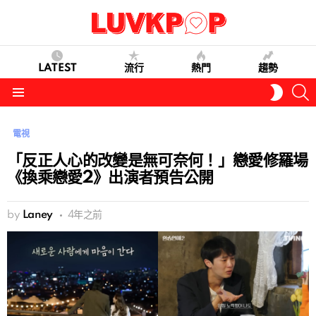
LATEST
流行
熱門
趨勢
S
SWITC
SKIN
Menu
電視
「反正人心的改變是無可奈何！」戀愛修羅場
《換乘戀愛2》出演者預告公開
by
Laney
4年之前