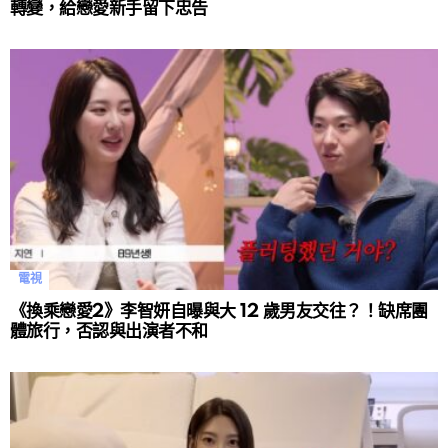
轉變，給戀愛新手留下忠告
電視
《換乘戀愛2》李智妍自曝與大 12 歲男友交往？！缺席團
體旅行，否認與出演者不和