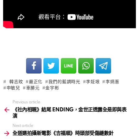
韓志旼
嚴正化
我們的藍調時光
李姃垠
李炳憲
申敏兒
車勝元
金宇彬
Previous article
See
more
《社內相親》結尾 ENDING，金世正透露全是即與表
演
Next article
全道嬿拍攝新電影《吉福順》時頭部受傷縫數針