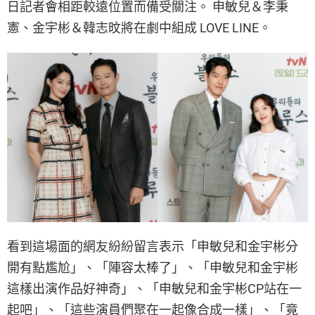
日記者會相距較遠位置而備受關注。 申敏兒＆李秉
憲、金宇彬＆韓志旼將在劇中組成 LOVE LINE。
看到這場面的網友紛紛留言表示「申敏兒和金宇彬分
開有點尷尬」、「陣容太棒了」、「申敏兒和金宇彬
這樣出演作品好神奇」、「申敏兒和金宇彬CP站在一
起吧」、「這些演員們聚在一起像合成一樣」、「竟