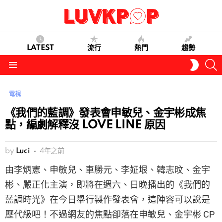
LATEST
流行
熱門
趨勢
S
SWITC
SKIN
Menu
電視
《我們的藍調》發表會申敏兒、金宇彬成焦
點，編劇解釋沒 LOVE LINE 原因
by
Luci
4年之前
由李炳憲、申敏兒、車勝元、李姃垠、韓志旼、金宇
彬、嚴正化主演，即將在週六、日晚播出的《我們的
藍調時光》在今日舉行製作發表會，這陣容可以說是
歷代級吧！不過網友的焦點卻落在申敏兒、金宇彬 CP