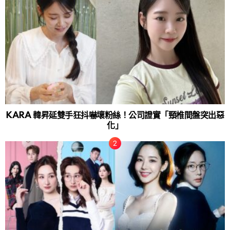
KARA 韓昇延雙手狂抖嚇壞粉絲！公司證實「頸椎間盤突出惡
化」