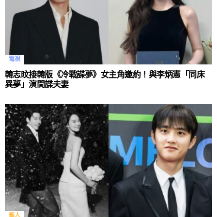
電視
韓志旼接韓版《冷戰諜夢》女主角邀約！與李炳憲「同床
異夢」演間諜夫妻
藝人