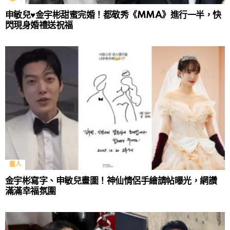
申敏兒♥金宇彬甜蜜完婚！都敬秀《MMA》進行一半，快
閃現身婚禮送祝福
藝人
金宇彬寫字、申敏兒畫圖！神仙情侶手繪請帖曝光，網讚
滿滿幸福氛圍