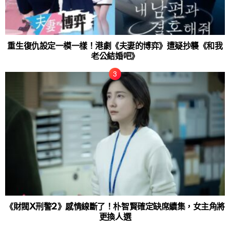
重生復仇設定一模一樣！港劇《夫妻的博弈》遭疑抄襲《和我
老公結婚吧》
《財閥X刑警2》感情線斷了！朴智賢確定缺席續集，女主角將
更換人選