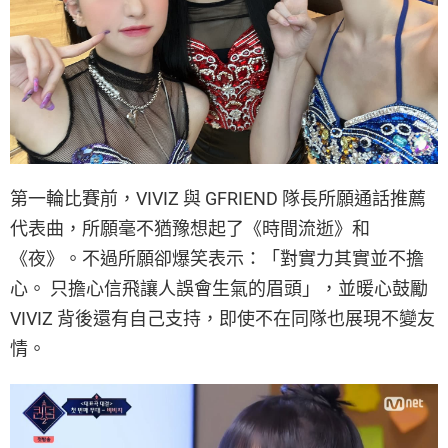
第一輪比賽前，VIVIZ 與 GFRIEND 隊長所願通話推薦
代表曲，所願毫不猶豫想起了《時間流逝》和
《夜》。不過所願卻爆笑表示：「對實力其實並不擔
心。 只擔心信飛讓人誤會生氣的眉頭」，並暖心鼓勵
VIVIZ 背後還有自己支持，即使不在同隊也展現不變友
情。