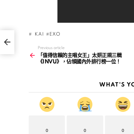
KAI
EXO
Previous article
See
more
「值得信賴的主唱女王」太妍正規三輯
《INVU》，佔領國內外排行榜一位！
WHAT'S Y
0
0
0