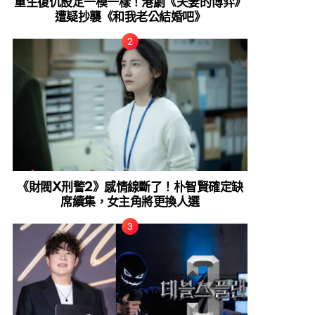
重生復仇設定一模一樣！港劇《夫妻的博弈》
遭疑抄襲《和我老公結婚吧》
《財閥X刑警2》感情線斷了！朴智賢確定缺
席續集，女主角將更換人選