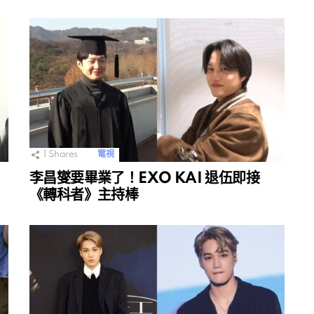
1
Shares
電視
李昌燮要畢業了！EXO KAI 退伍即接
《轉科者》主持棒