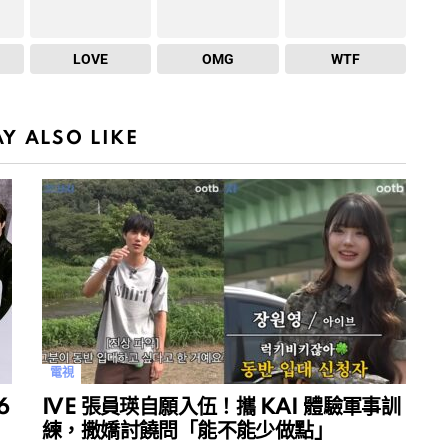
LOVE
OMG
WTF
Y ALSO LIKE
電視
6
IVE 張員瑛自願入伍！攜 KAI 體驗軍事訓
練，撒嬌討饒問「能不能少做點」