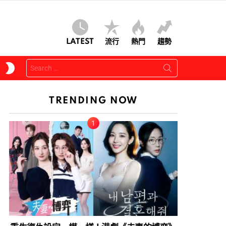
LATEST
流行
熱門
趨勢
Search
SWITCH
for:
SKIN
TRENDING NOW