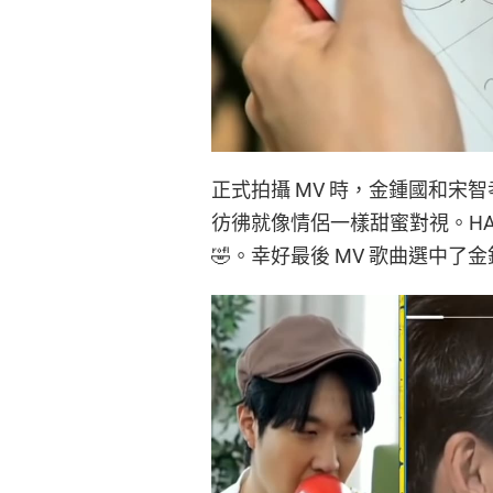
正式拍攝 MV 時，金鍾國和宋
彷彿就像情侶一樣甜蜜對視。HAH
🤣。幸好最後 MV 歌曲選中了金鍾國《