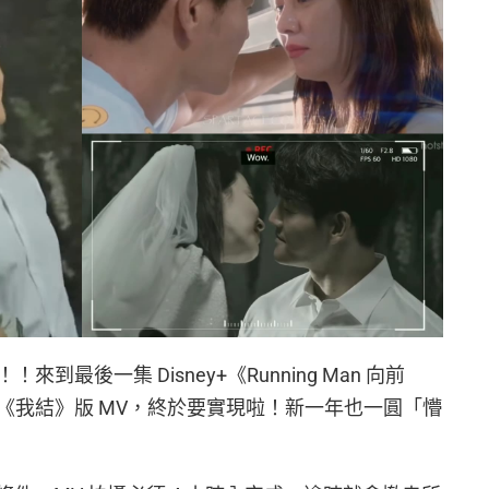
最後一集 Disney+《Running Man 向前
《我結》版 MV，終於要實現啦！新一年也一圓「懵