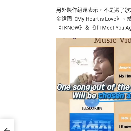
另外製作組還表示，不是選了歌
金鍾國《My Heart is Lov
《I KNOW》＆《If I Meet You 
Y 有