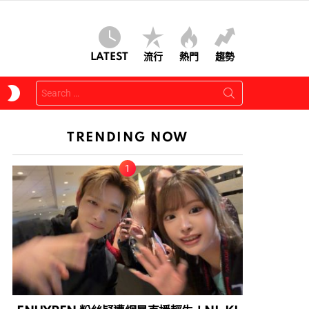
LATEST
流行
熱門
趨勢
Search
SWITCH
for:
SKIN
TRENDING NOW