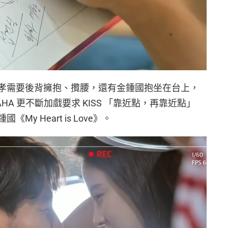
智孝需要後背擁抱、攬腰，還有金鍾國抱坐在台上，
A 更不斷加戲要求 KISS 「靠近點，再靠近點」
My Heart is Love》。