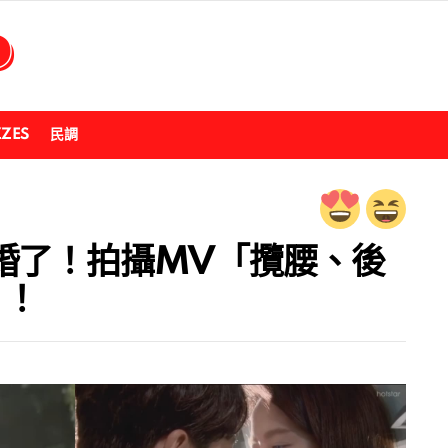
ZZES
民調
婚了！拍攝MV「攬腰、後
！！