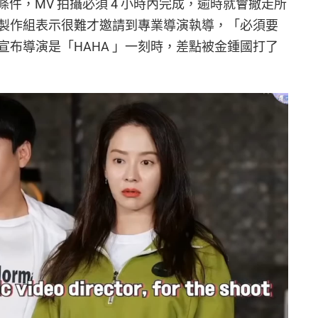
條件，MV 拍攝必須 4 小時內完成，逾時就會撤走所
製作組表示很難才邀請到專業導演執導，「必須要
布導演是「HAHA 」一刻時，差點被金鍾國打了