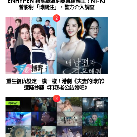
ENHYPEN 粉絲疑遭網暴直播輕生！NI-KI
曾影射「博關注」，警方介入調查
重生復仇設定一模一樣！港劇《夫妻的博弈》
遭疑抄襲《和我老公結婚吧》