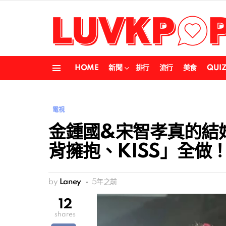
HOME
新聞
排行
流行
美食
QUI
Menu
電視
金鍾國&宋智孝真的結
背擁抱、KISS」全做
by
Laney
5年之前
12
shares