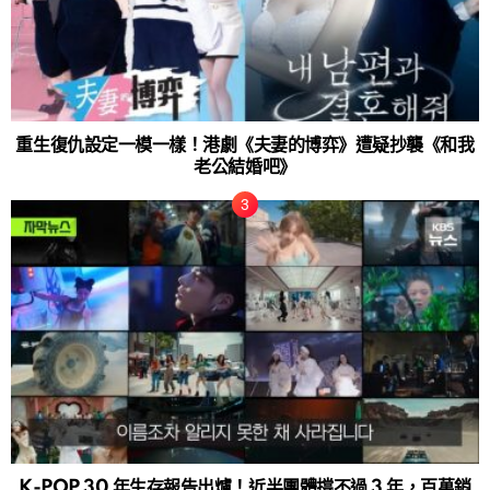
重生復仇設定一模一樣！港劇《夫妻的博弈》遭疑抄襲《和我
老公結婚吧》
K-POP 30 年生存報告出爐！近半團體撐不過 3 年，百萬銷