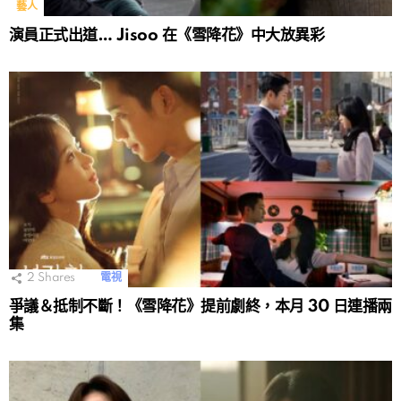
藝人
演員正式出道… Jisoo 在《雪降花》中大放異彩
2
Shares
電視
爭議＆抵制不斷！《雪降花》提前劇終，本月 30 日連播兩
集