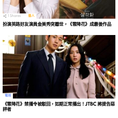
1
Shares
藝人
扮演英路好友演員金美秀突離世，《雪降花》成最後作品
電視
《雪降花》禁播令被駁回，如期正常播出！JTBC 將提告惡
評者