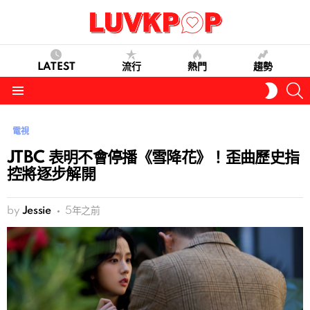
LATEST
流行
熱門
趨勢
S
SWITC
SKIN
Menu
電視
JTBC 表明不會停播《雪降花》！歪曲歷史指
控將逐步解開
by
Jessie
5年之前