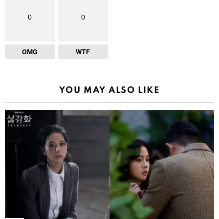
0
0
OMG
WTF
YOU MAY ALSO LIKE