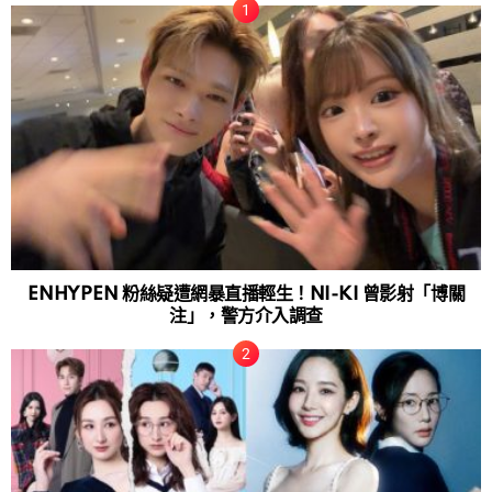
ENHYPEN 粉絲疑遭網暴直播輕生！NI-KI 曾影射「博關
注」，警方介入調查