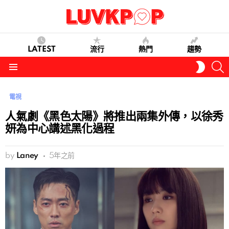
LATEST
流行
熱門
趨勢
S
SWITC
SKIN
Menu
電視
人氣劇《黑色太陽》將推出兩集外傳，以徐秀
妍為中心講述黑化過程
by
Laney
5年之前