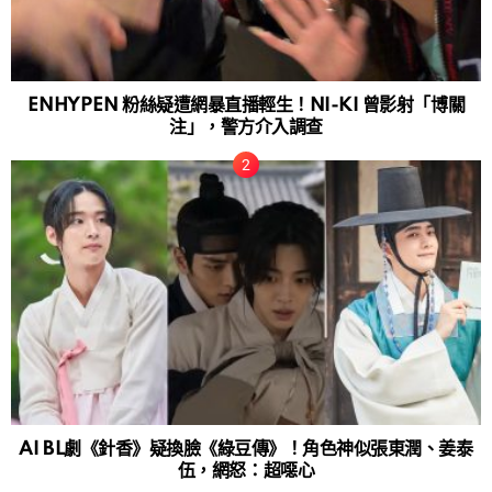
ENHYPEN 粉絲疑遭網暴直播輕生！NI-KI 曾影射「博關
注」，警方介入調查
AI BL劇《針香》疑換臉《綠豆傳》！角色神似張東潤、姜泰
伍，網怒：超噁心