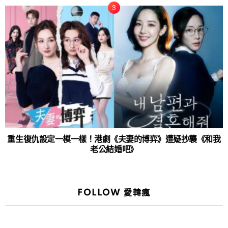
重生復仇設定一模一樣！港劇《夫妻的博弈》遭疑抄襲《和我
老公結婚吧》
FOLLOW 愛韓瘋