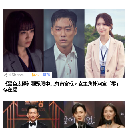
4
Shares
藝人
電視
《黑色太陽》觀眾眼中只有南宮珉，女主角朴河宣「零」
存在感