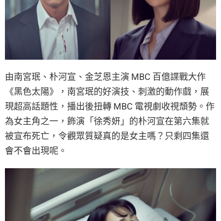
由南宮珉、朴河宣、金芝恩主演 MBC 百億諜戰大作
《黑色太陽》，南宮珉的好演技、刺激的動作戲，展
現超高話題性，播出後扭轉 MBC 電視劇收視頹勢。作
為女主角之一，飾演「徐秀妍」的朴河宣在第六集就
被宣布死亡，令觀眾質疑真的是女主嗎？只剩四集還
會不會出現呢。