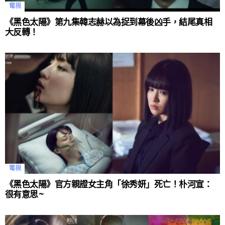
電視
《黑色太陽》第九集韓志赫以為捉到幕後凶手，結尾真相
大反轉！
電視
《黑色太陽》官方親證女主角「徐秀妍」死亡！朴河宣：
很有意思~