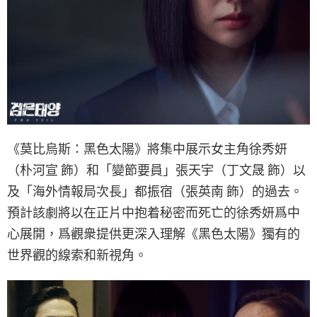
《莫比烏斯：黑色太陽》將集中展示女主角徐秀妍
（朴河宣 飾）和「變節要員」張天宇（丁文晟 飾）以
及「海外情報局次長」都振宿（張英南 飾）的過去。
預計該劇將以在正片中抱着秘密而死亡的徐秀妍爲中
心展開，爲觀衆提供更深入理解《黑色太陽》獨有的
世界觀的線索和新視角。