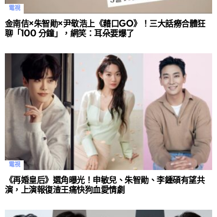
電視
金南佶×朱智勛×尹敬浩上《藉口GO》！三大話癆合體狂
聊「100 分鐘」，網笑：耳朵要爆了
電視
《再婚皇后》選角曝光！申敏兒、朱智勛、李鍾碩有望共
演，上演報復渣王痛快狗血愛情劇