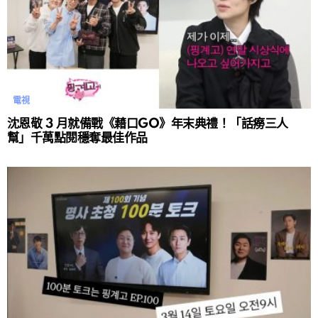
電視
沈恩敬 3 月就備戰《藉口GO》年末典禮！「話癆三人
幫」千萬點閱穩奪最佳作品