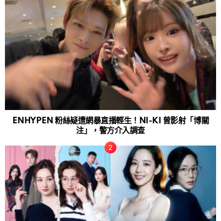
ENHYPEN 粉絲疑遭網暴直播輕生！NI-KI 曾影射「博關
注」，警方介入調查