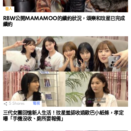
藝人
RBW公開MAMAMOO的續約狀況，頌樂和玟星已完成
續約
5
Shares
電視
三代女團回憶新人生活！玟星羞認收過歐巴小紙條，孝定
曝「手機沒收、廁所要報備」