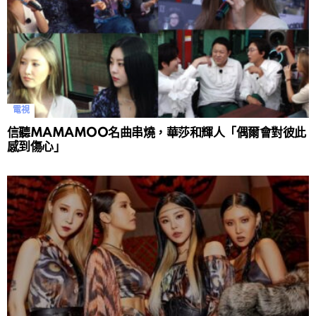
電視
信聽MAMAMOO名曲串燒，華莎和輝人「偶爾會對彼此
感到傷心」