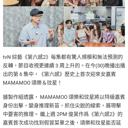
tvN 綜藝《第六感2》每集都有驚人規模和無法預測的
反轉，節目收視更連續 3 周上升的。在今(30)晚播出播
出的第 6 集中，《第六感》歷史上首次迎來女嘉賓
MAMAMOO 頌樂＆玟星！
據製作組透露， MAMAMOO 頌樂和玟星將以特級嘉賓
身份出擊，變身推理新苗，抓住尖銳的線索，展現擊
中要害的推理。 繼上週 2PM 俊昊作爲《第六感2》的
嘉賓首次成功找到假冒菜單之後，頌樂和玟星能否延