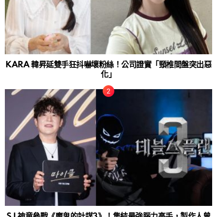
KARA 韓昇延雙手狂抖嚇壞粉絲！公司證實「頸椎間盤突出惡
化」
SJ 神童參戰《魔鬼的計謀3》！集結最強腦力高手，製作人曾