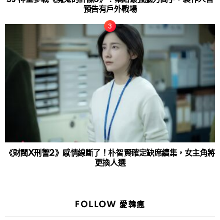
預告有戶外戰場
《財閥X刑警2》感情線斷了！朴智賢確定缺席續集，女主角將
更換人選
FOLLOW 愛韓瘋