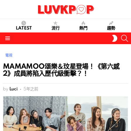
LATEST
流行
熱門
趨勢
S
SWITC
SKIN
Menu
電視
MAMAMOO頌樂＆玟星登場！《第六感
2》成員將陷入歷代級衝擊？！
by
Luci
5年之前