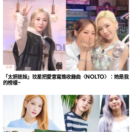
音樂
「太妍迷妹」玟星把愛意寫進收錄曲〈NOLTO〉：她是我
的榜樣~