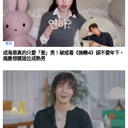
電視
成海恩真的只愛「奎」男！破戒看《換戀4》認不愛年下，
揭最想選這位成熟男