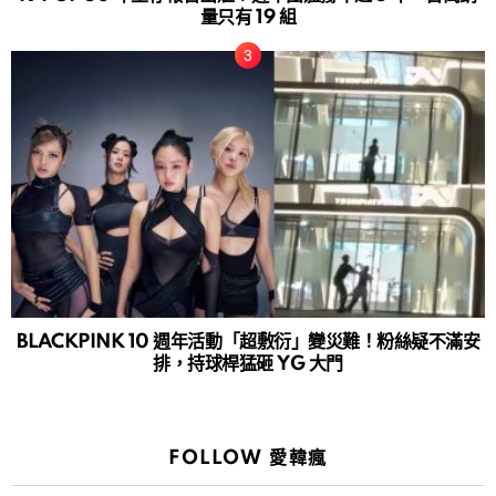
量只有 19 組
BLACKPINK 10 週年活動「超敷衍」變災難！粉絲疑不滿安
排，持球桿猛砸 YG 大門
FOLLOW 愛韓瘋