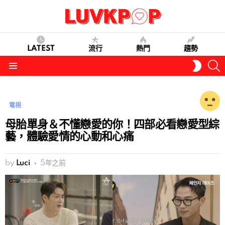
LATEST
流行
熱門
趨勢
S
SWITC
SKIN
Menu
電視
母胎單身＆不懂戀愛的你！四部必看戀愛型綜
藝，體驗愛情的心動和心痛
by
Luci
5年之前