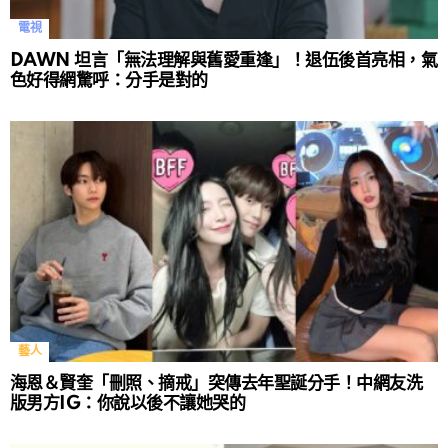
電視
DAWN 坦言「無法理解與舊愛重逢」！退伍後首亮相，氣
色好得網驚呼：分手是對的
藝人
海恩＆賢奎「刪照、摘戒」突傳去年聖誕分手！中網友洗
版男方IG：你說以後不讓她哭的