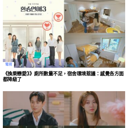
電視
《換乘戀愛3》廁所數量不足，宿舍環境惹議：感覺各方面
都降級了