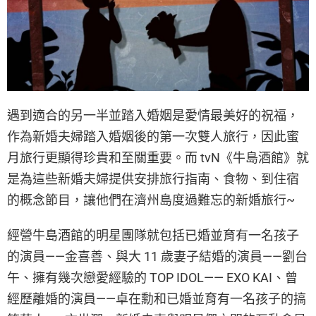
遇到適合的另一半並踏入婚姻是愛情最美好的祝福，
作為新婚夫婦踏入婚姻後的第一次雙人旅行，因此蜜
月旅行更顯得珍貴和至關重要。而 tvN《牛島酒館》就
是為這些新婚夫婦提供安排旅行指南、食物、到住宿
的概念節目，讓他們在濟州島度過難忘的新婚旅行~
經營牛島酒館的明星團隊就包括已婚並育有一名孩子
的演員——金喜善、與大 11 歲妻子結婚的演員——劉台
午、擁有幾次戀愛經驗的 TOP IDOL—— EXO KAI、曾
經歷離婚的演員——卓在勳和已婚並育有一名孩子的搞