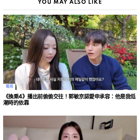
YOU MAY ALSO LIKE
電視
《換乘4》播出前偷偷交往！郭敏京認愛申承容：他是我低
潮時的依靠