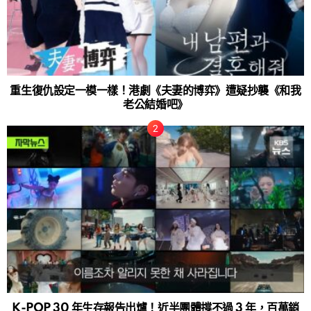
重生復仇設定一模一樣！港劇《夫妻的博弈》遭疑抄襲《和我
老公結婚吧》
K-POP 30 年生存報告出爐！近半團體撐不過 3 年，百萬銷