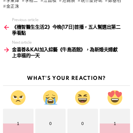
李東輝
李相二
江昌模
池錫辰
玩什麼好呢
鄭基石
金正洙
Previous article
See
more
《機智醫生生活2》今晚(17日)首播，五人幫選出第二
季看點
Next article
金喜善&KAI加入綜藝《牛島酒館》，為新婚夫婦獻
上幸福的一天
WHAT'S YOUR REACTION?
1
0
0
1