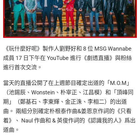
《玩什麼好呢》製作人劉野好和 8 位 MSG Wannabe
成員 17 日下午在 YouTube 進行《劇透直播》與粉絲
進行首次交流。
當天的直播公開了在上週節目確定出道的「M.O.M」
（池錫辰、Wonstein、朴宰正、江昌模）和「頂峰同
期」（鄭基石、李東輝、金正洙、李相二）的出道
曲。 兩組分別確定朴根泰作曲&姜恩京作詞的《只看
着》、 Naul 作曲和 & 英俊作詞的《認識我的人》爲出
道曲。