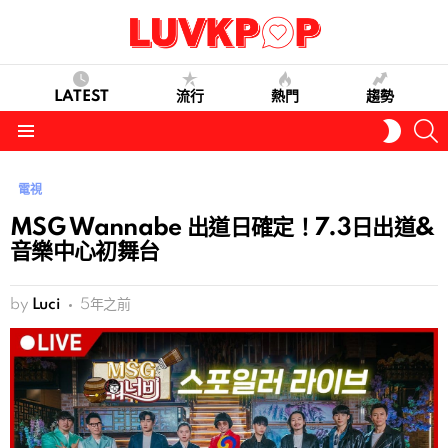
LATEST
流行
熱門
趨勢
S
SWITC
SKIN
Menu
電視
MSG Wannabe 出道日確定！7.3日出道&
音樂中心初舞台
by
Luci
5年之前