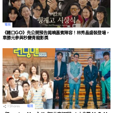
電視
《藉口GO》先公開預告揭曉嘉賓陣容！林秀晶盛裝登場，
車勝元參與秒變青龍影獎
1
Shares
電視