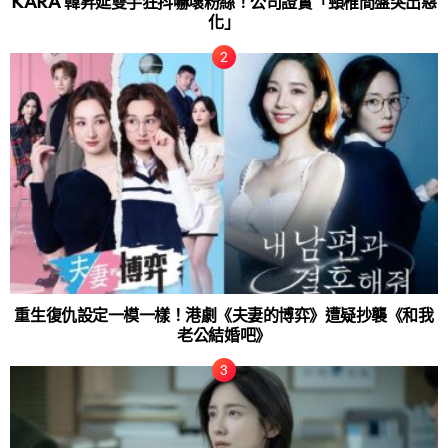
KARA 韓昇延雙手狂抖嚇壞粉絲！公司證實「頸椎間盤突出惡
化」
重生復仇設定一模一樣！港劇《夫妻的博弈》遭疑抄襲《和我
老公結婚吧》