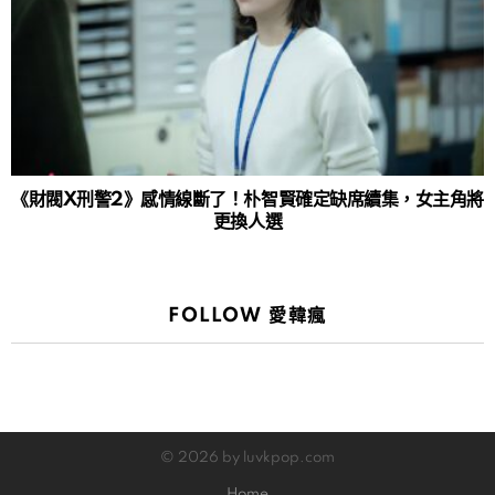
《財閥X刑警2》感情線斷了！朴智賢確定缺席續集，女主角將
更換人選
FOLLOW 愛韓瘋
© 2026 by luvkpop.com
Home