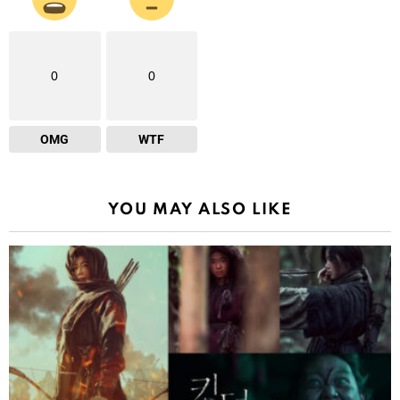
0
0
OMG
WTF
YOU MAY ALSO LIKE