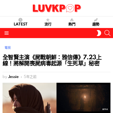
LATEST
流行
熱門
趨勢
S
SWITC
SKIN
Menu
電視
全智賢主演《屍戰朝鮮：雅信傳》7.23上
線！將解開喪屍病毒起源「生死草」秘密
by
Jessie
5年之前