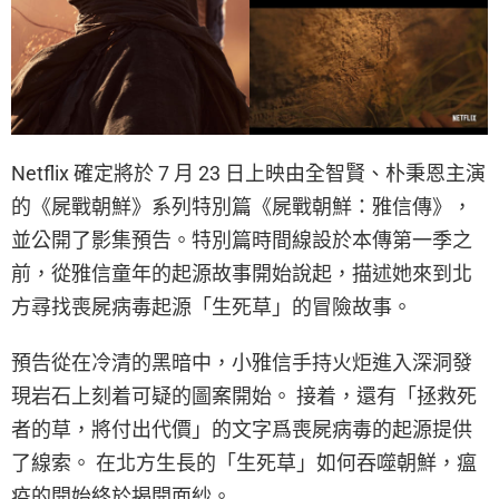
Netflix 確定將於 7 月 23 日上映由全智賢、朴秉恩主演
的《屍戰朝鮮》系列特別篇《屍戰朝鮮：雅信傳》，
並公開了影集預告。特別篇時間線設於本傳第一季之
前，從雅信童年的起源故事開始說起，描述她來到北
方尋找喪屍病毒起源「生死草」的冒險故事。
預告從在冷清的黑暗中，小雅信手持火炬進入深洞發
現岩石上刻着可疑的圖案開始。 接着，還有「拯救死
者的草，將付出代價」的文字爲喪屍病毒的起源提供
了線索。 在北方生長的「生死草」如何吞噬朝鮮，瘟
疫的開始終於揭開面紗。