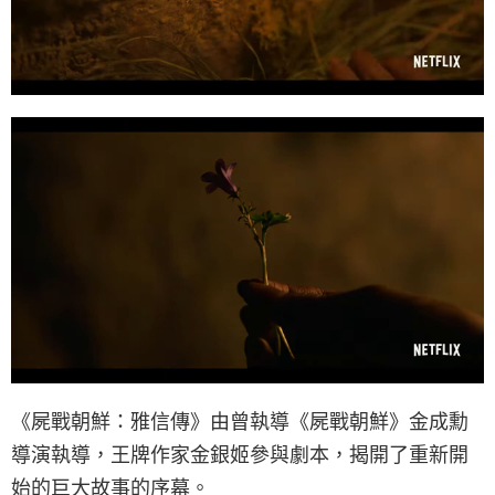
《屍戰朝鮮：雅信傳》由曾執導《屍戰朝鮮》金成勳
導演執導，王牌作家金銀姬參與劇本，揭開了重新開
始的巨大故事的序幕。