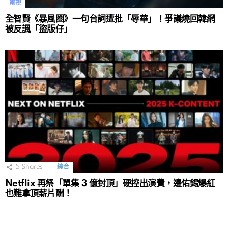
電視
全智賢《暴風圈》一句台詞遭批「辱華」！爭議燒回韓網
被反諷「盜版仔」
5
Shares
綜合
Netflix 再祭「單集 3 億封頂」硬控出演費，邊佑錫爆紅
也難拿頂薪片酬！