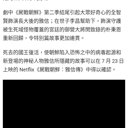
劇中《屍戰朝鮮》第二季結尾引起大眾好奇心的全智
賢飾演長大後的雅信；在世子李昌幫助下，飾演守護
被生死域怪物覆蓋的宮廷的御營大將閔致錄的朴秉恩
重新回歸，令特別篇故事更加連貫。
死去的國王復活，使朝鮮陷入恐怖之中的病毒起源和
新登場的神秘人物雅信所隱藏的故事可以在 7 月 23 日
上映的 Netflix《屍戰朝鮮：雅信傳》中得以確認。