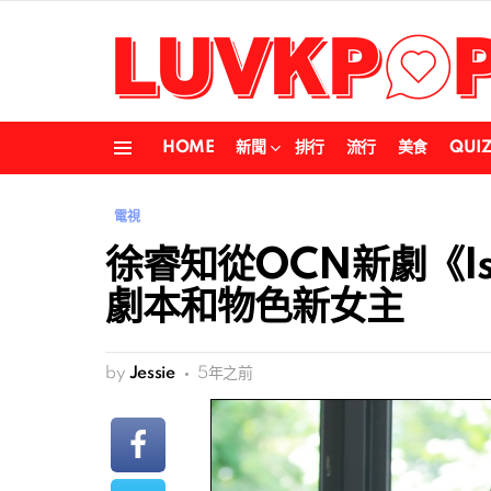
HOME
新聞
排行
流行
美食
QUI
Menu
電視
徐睿知從OCN新劇《I
劇本和物色新女主
by
Jessie
5年之前