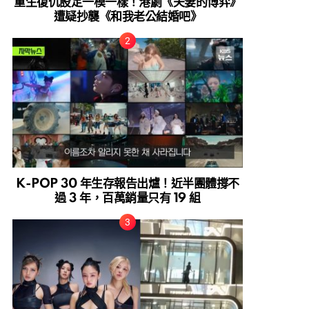
重生復仇設定一模一樣！港劇《夫妻的博弈》
遭疑抄襲《和我老公結婚吧》
K-POP 30 年生存報告出爐！近半團體撐不
過 3 年，百萬銷量只有 19 組