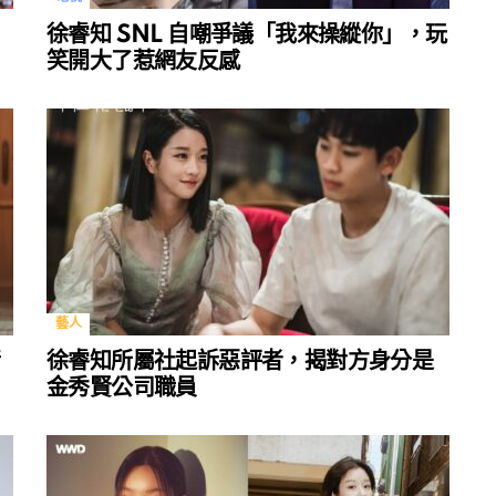
徐睿知 SNL 自嘲爭議「我來操縱你」，玩
笑開大了惹網友反感
藝人
情
徐睿知所屬社起訴惡評者，揭對方身分是
金秀賢公司職員