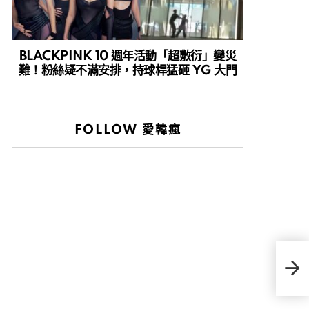
BLACKPINK 10 週年活動「超敷衍」變災
難！粉絲疑不滿安排，持球桿猛砸 YG 大門
FOLLOW 愛韓瘋
AB
晚》