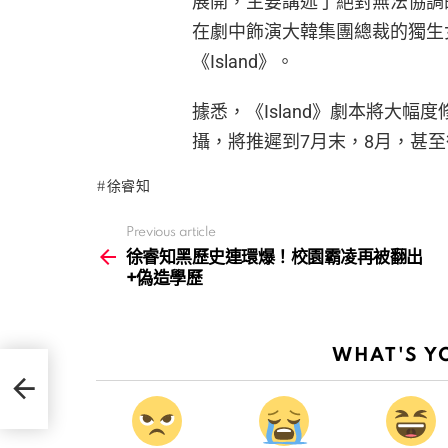
展開，主要講述了絕對無法協調
在劇中飾演大韓集團總裁的獨生
《Island》。
據悉，《Island》劇本將大
攝，將推遲到7月末，8月，甚至很
徐睿知
Previous article
See
more
徐睿知黑歷史連環爆！校園霸凌再被翻出
+偽造學歷
WHAT'S Y
出+偽