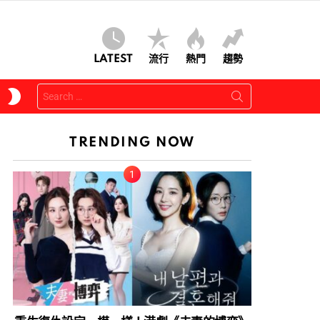
LATEST
流行
熱門
趨勢
Search
SWITCH
for:
SKIN
TRENDING NOW