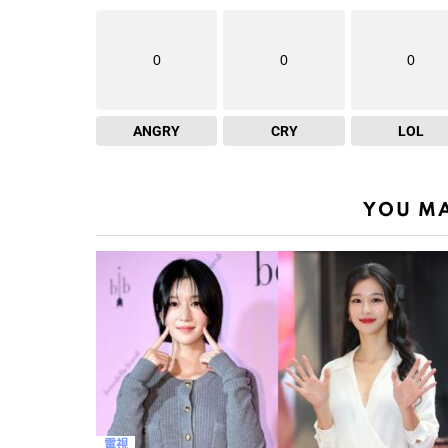
0
0
0
ANGRY
CRY
LOL
YOU MA
電視