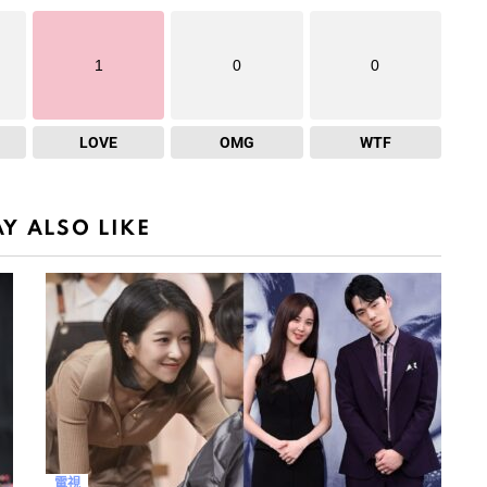
1
0
0
LOVE
OMG
WTF
Y ALSO LIKE
電視