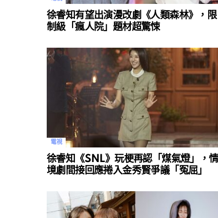
徐睿知有望出演漫改劇《人類森林》，限
制級「瘋人院」題材超驚悚
電視
徐睿知《SNL》玩梗再認「煤氣燈」，
境劇間接回應捲入金秀賢爭議「冤屈」