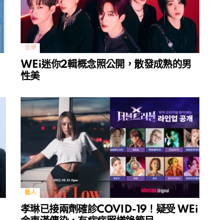
音樂
》
WEi迷你2輯概念照公開，散發成熟的男
性美
藝人
孝琳已接兩劑確診COVID-19！疑受 WEi