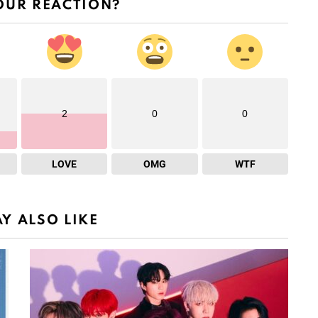
OUR REACTION?
2
0
0
LOVE
OMG
WTF
Y ALSO LIKE