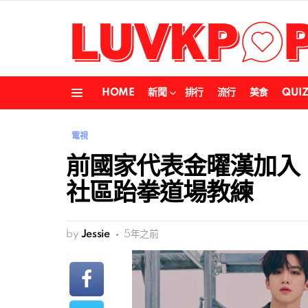
HOME
新聞
排行
流行
美食
QUI
Menu
電視
前國家代表金曜漢加入《小
社區跆拳道場教練
by
Jessie
5年之前