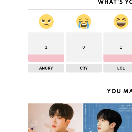
WHAT'S Y
1
0
1
ANGRY
CRY
LOL
YOU MA