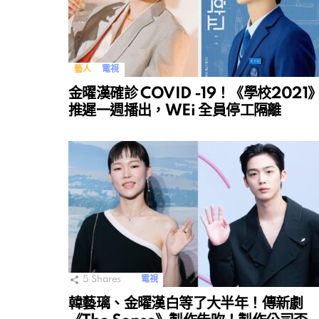
藝人
電視
金曜漢確診 COVID -19！《學校2021
推遲一週播出，WEi 全員停工隔離
5
Shares
電視
韓藝璃、金曜漢白等了大半年！傳新劇