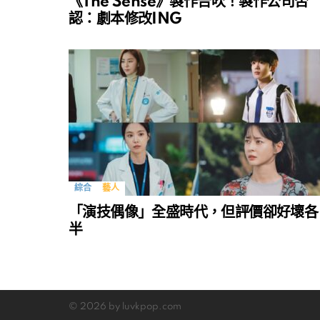
《The Sense》製作告吹！製作公司否
認：劇本修改ING
綜合
藝人
「演技偶像」全盛時代，但評價卻好壞各
半
© 2026 by luvkpop.com