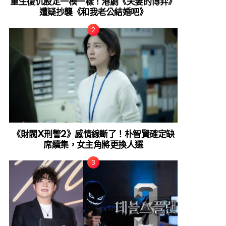
重生復仇設定一模一樣！港劇《夫妻的博弈》
遭疑抄襲《和我老公結婚吧》
《財閥X刑警2》感情線斷了！朴智賢確定缺
席續集，女主角將更換人選