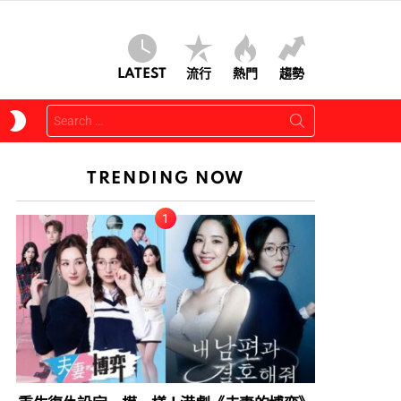
LATEST
流行
熱門
趨勢
Search
SWITCH
for:
SKIN
TRENDING NOW