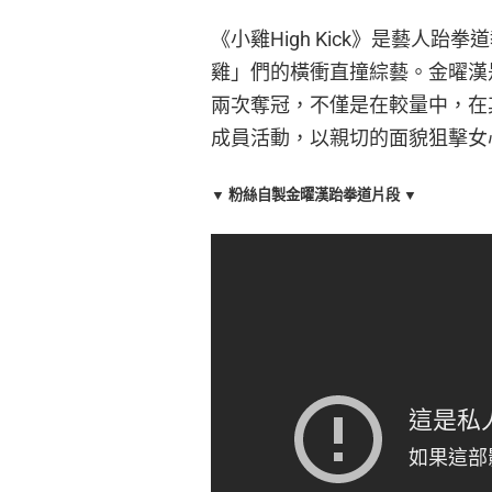
《小雞High Kick》是藝人
雞」們的橫衝直撞綜藝。金曜漢
兩次奪冠，不僅是在較量中，在其
成員活動，以親切的面貌狙擊女
▼ 粉絲自製金曜漢跆拳道片段 ▼