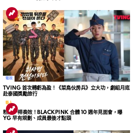
電視
TVING 首次轉虧為盈！《菜鳥伙房兵》立大功，劇組月底
赴泰國獎勵旅行
藝人
粉絲一桿奏效！BLACKPINK 合體 10 週年見面會，曝
YG 早有規劃、成員最後才點頭