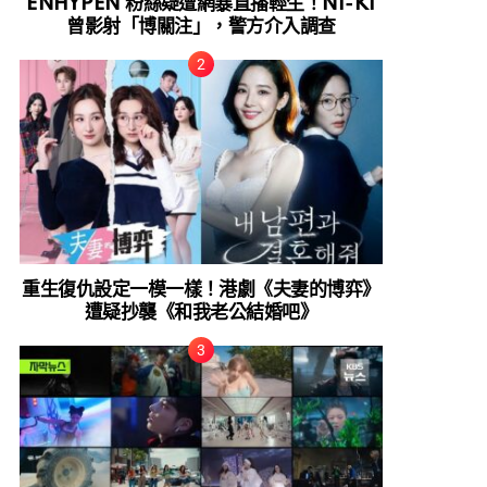
ENHYPEN 粉絲疑遭網暴直播輕生！NI-KI
曾影射「博關注」，警方介入調查
重生復仇設定一模一樣！港劇《夫妻的博弈》
遭疑抄襲《和我老公結婚吧》