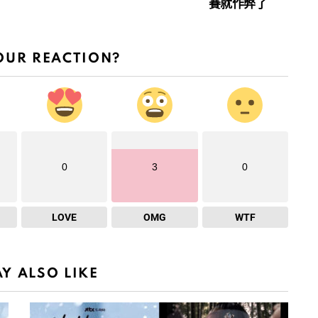
賽就作弊了
OUR REACTION?
0
3
0
LOVE
OMG
WTF
Y ALSO LIKE