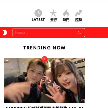
LATEST
流行
熱門
趨勢
Search
SWITCH
for:
SKIN
TRENDING NOW