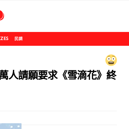
ZZES
民調
6萬人請願要求《雪滴花》終