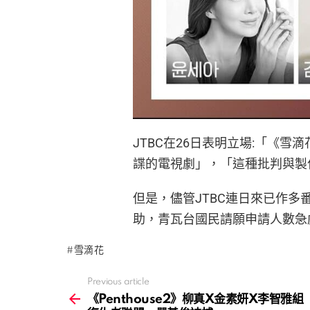
JTBC在26日表明立場:「《
諜的電視劇」，「這種批判與製
但是，儘管JTBC連日來已作
助，青瓦台國民請願申請人數急
雪滴花
Previous article
See
more
《Penthouse2》柳真X金素妍X李智雅組