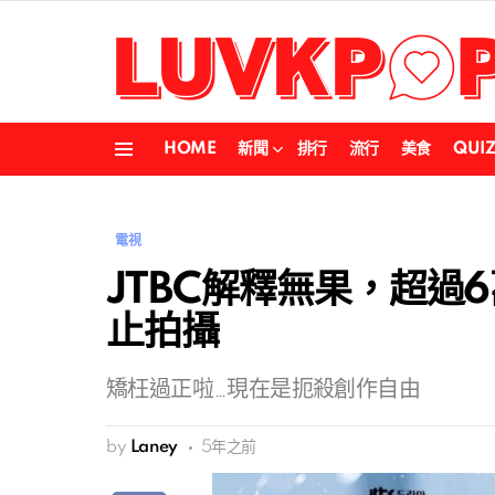
HOME
新聞
排行
流行
美食
QUI
Menu
電視
JTBC解釋無果，超過
止拍攝
矯枉過正啦…現在是扼殺創作自由
by
Laney
5年之前