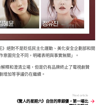
雪滴花》絕對不是貶低民主化運動、美化安全企劃部和間
作意圖完全不同，明確表明與事實無關」。
多番解釋和澄清立場，但是仍有品牌終止了電視劇贊
劇增加等爭議仍在繼續。
Next article
《驚人的星期六》自信的車銀優，第一場比