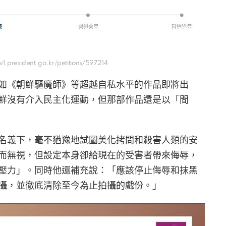
1.president.go.kr/petitions/597214
如《朝鮮驅魔師》等超越自私水平的作品即將出
鮮沒有介入民主化運動，但那部作品還是以「間
名義下，毫不猶豫地試圖美化拷問和殺害人類的安
而無視，但設定本身卻給現在的受害者帶來侮辱，
壓力」。同時他還補充說：「應該停止侮辱和抹黑
攝，並徹底清除至今為止拍攝的戲份。」