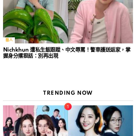
藝人
Nichkhun 遭私生飯跟蹤、中文辱罵！警車護送返家，掌
握身分撂狠話：別再出現
TRENDING NOW