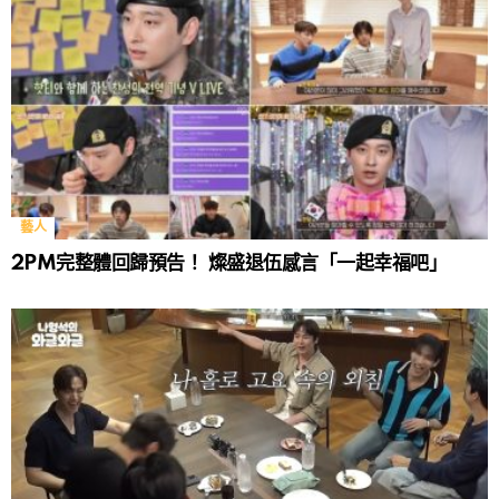
藝人
2PM完整體回歸預告！ 燦盛退伍感言「一起幸福吧」