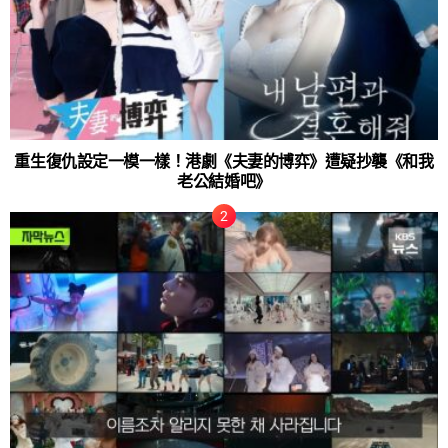
重生復仇設定一模一樣！港劇《夫妻的博弈》遭疑抄襲《和我
老公結婚吧》