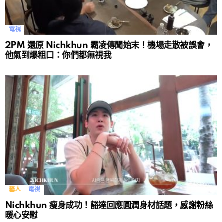
電視
2PM 還原 Nichkhun 霸凌傳聞始末！機場走散被誤會，
他氣到爆粗口：你們都無視我
藝人
電視
Nichkhun 瘦身成功！豁達回應圓潤身材話題，感謝粉絲
暖心安慰