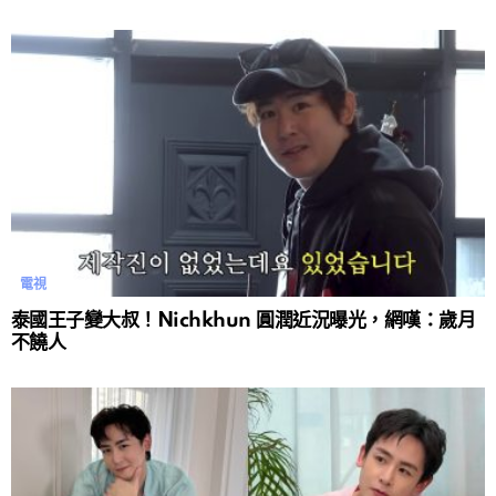
電視
泰國王子變大叔！Nichkhun 圓潤近況曝光，網嘆：歲月
不饒人