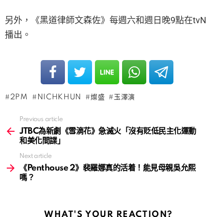
另外，《黑道律師文森佐》每週六和週日晚9點在tvN
播出。
2PM
NICHKHUN
燦盛
玉澤演
Previous article
See
more
JTBC為新劇《雪滴花》急滅火「沒有貶低民主化運動
和美化間諜」
Next article
《Penthouse 2》裴羅娜真的活着！能見母親吳允熙
嗎？
WHAT'S YOUR REACTION?