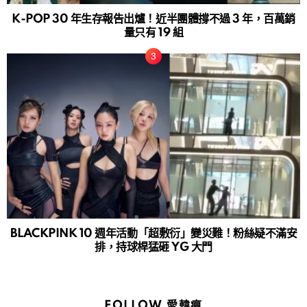
K-POP 30 年生存報告出爐！近半團體撐不過 3 年，百萬銷
量只有 19 組
BLACKPINK 10 週年活動「超敷衍」變災難！粉絲疑不滿安
排，持球桿猛砸 YG 大門
FOLLOW 愛韓瘋