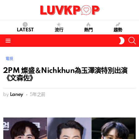
LATEST
流行
熱門
趨勢
S
SWITC
SKIN
Menu
電視
2PM 燦盛＆Nichkhun為玉澤演特別出演
《文森佐》
by
Laney
5年之前