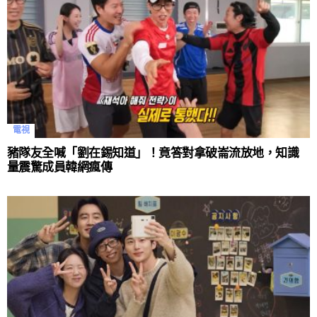
電視
豬隊友全喊「劉在錫知道」！竟答對拿破崙流放地，知識
量震驚成員韓網瘋傳