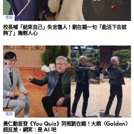
電視
校長喊「結束自己」失言傷人！劉在錫一句「能活下去就
夠了」撫慰人心
電視
黃仁勳首登《You Quiz》同框劉在錫！大跳〈Golden〉
超反差，網笑：是 AI 吧