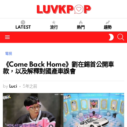
LATEST
流行
熱門
趨勢
S
SWITC
SKIN
Menu
電視
《Come Back Home》劉在錫首公開車
款，以及解釋對國產車誤會
by
Luci
5年之前