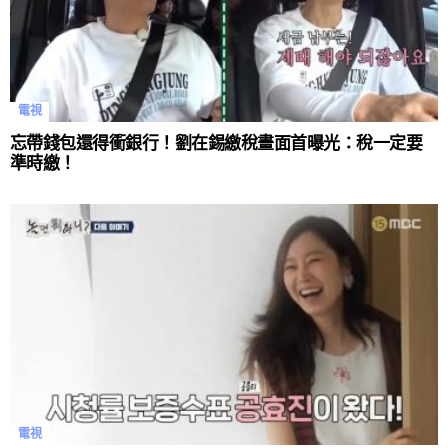
電視
忘帶錢包還得衝銀行！劉在錫繳稅畫面首曝光：稅一定要
準時繳！
電視