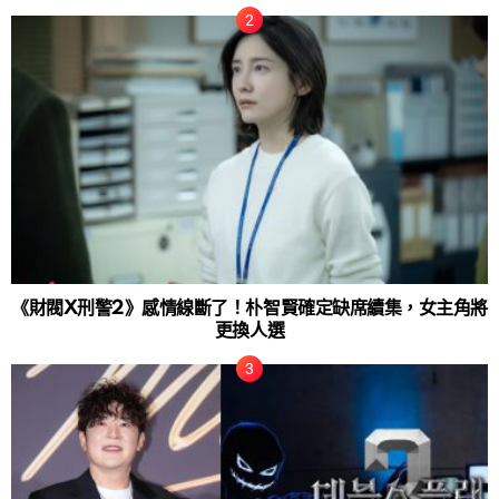
《財閥X刑警2》感情線斷了！朴智賢確定缺席續集，女主角將
更換人選