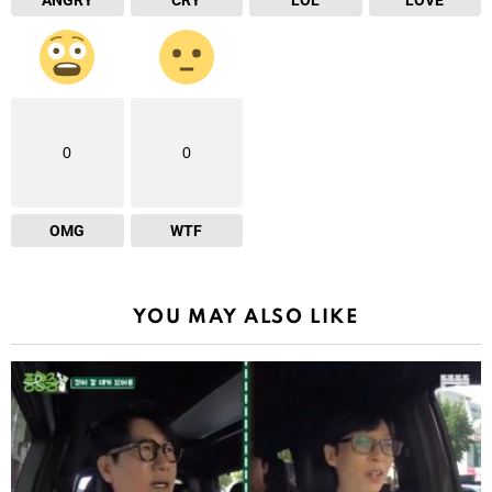
0
0
OMG
WTF
YOU MAY ALSO LIKE