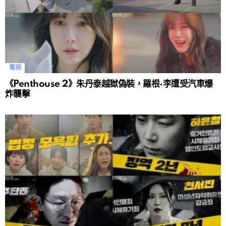
電視
《Penthouse 2》朱丹泰越獄偽裝，羅根·李遭受汽車爆
炸襲擊