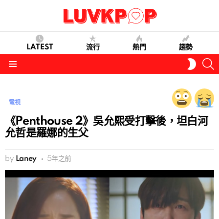
LATEST
流行
熱門
趨勢
S
SWITC
SKIN
Menu
電視
《Penthouse 2》吳允熙受打擊後，坦白河
允哲是羅娜的生父
by
Laney
5年之前