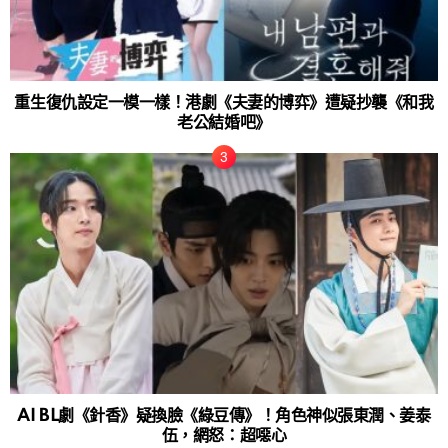
重生復仇設定一模一樣！港劇《夫妻的博弈》遭疑抄襲《和我
老公結婚吧》
AI BL劇《針香》疑換臉《綠豆傳》！角色神似張東潤、姜泰
伍，網怒：超噁心