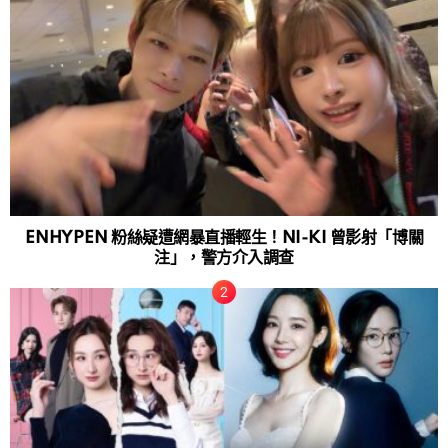
ENHYPEN 粉絲疑遭網暴直播輕生！NI-KI 曾影射「博關
注」，警方介入調查