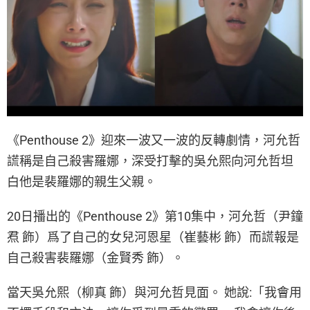
《Penthouse 2》迎來一波又一波的反轉劇情，河允哲
謊稱是自己殺害羅娜，深受打擊的吳允熙向河允哲坦
白他是裴羅娜的親生父親。
20日播出的《Penthouse 2》第10集中，河允哲（尹鐘
焄 飾）爲了自己的女兒河恩星（崔藝彬 飾）而謊報是
自己殺害裴羅娜（金賢秀 飾）。
當天吳允熙（柳真 飾）與河允哲見面。 她說:「我會用