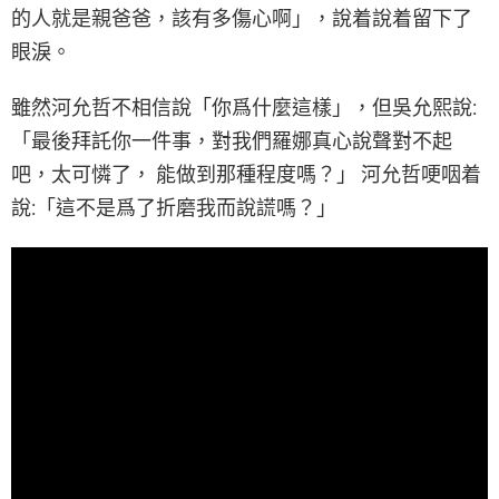
的人就是親爸爸，該有多傷心啊」，說着說着留下了
眼淚。
雖然河允哲不相信說「你爲什麼這樣」，但吳允熙說:
「最後拜託你一件事，對我們羅娜真心說聲對不起
吧，太可憐了， 能做到那種程度嗎？」 河允哲哽咽着
說:「這不是爲了折磨我而說謊嗎？」