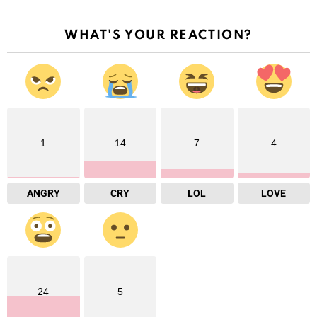
WHAT'S YOUR REACTION?
1
14
7
4
ANGRY
CRY
LOL
LOVE
24
5