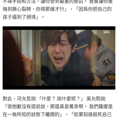
不擇手段和方法，讓你受到最重的懲罰。 我會讓你後
悔到撕心裂肺，你得那樣才行」，「因爲你把自己的
孩子逼到了絕境」。
對此，河允哲說:「什麼？ 說什麼呢？」 吳允熙說:
「很抱歉沒有提前說，那還真是萬幸啊。 我們羅娜是
在一無所知的狀態下離開的」，「如果知道殺死自己