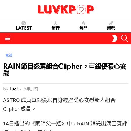
LATEST
流行
熱門
趨勢
S
SWITC
SKIN
Menu
電視
RAIN節目怒罵組合Ciipher，車銀優暖心安
慰
by
Luci
5年之前
ASTRO 成員車銀優以自身經歷暖心安慰新人組合
Ciipher 成員。
14日播出的《家師父一體》中，RAIN 拜託出演嘉賓評