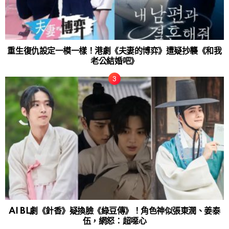
重生復仇設定一模一樣！港劇《夫妻的博弈》遭疑抄襲《和我
老公結婚吧》
AI BL劇《針香》疑換臉《綠豆傳》！角色神似張東潤、姜泰
伍，網怒：超噁心