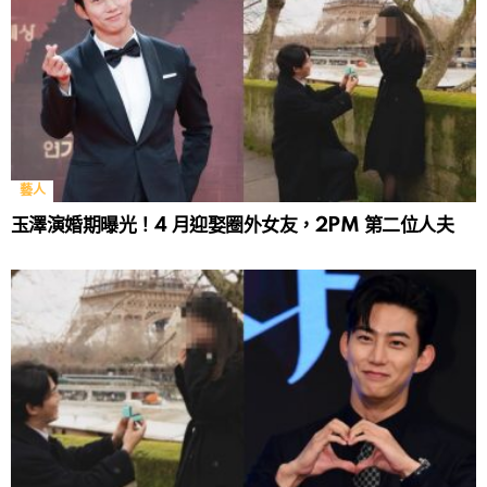
藝人
玉澤演婚期曝光！4 月迎娶圈外女友，2PM 第二位人夫