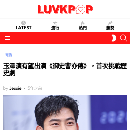
LATEST
流行
熱門
趨勢
S
SWITC
SKIN
Menu
電視
玉澤演有望出演《御史曹亦傳》，首次挑戰歷
史劇
by
Jessie
5年之前