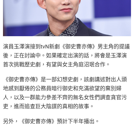
演員玉澤演接到tvN新劇《御史曹亦傳》男主角的提議
後，正在討論中。如果確定出演的話，將會是玉澤演
首次挑戰歷史劇，有望與女主角庭沼珉合作。
《御史曹亦傳》是一部幻想史劇，該劇講述對出人頭
地感到厭倦的公務員暗行御史和充滿欲望的棄別婦
人，以及一群能力參差不齊的無名女性們調查貪官污
吏，進而追查巨大陰謀的真相的故事。
另外，《御史曹亦傳》預計下半年播出。