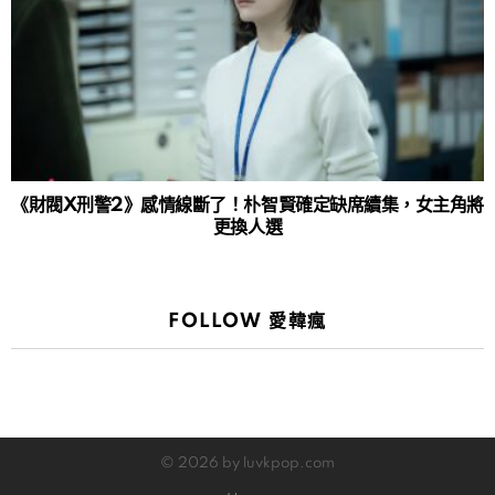
《財閥X刑警2》感情線斷了！朴智賢確定缺席續集，女主角將
更換人選
FOLLOW 愛韓瘋
© 2026 by luvkpop.com