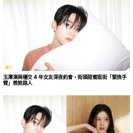
藝人
玉澤演與穩交 4 年女友深夜約會，街頭甜蜜逛街「緊挽手
臂」羨煞路人