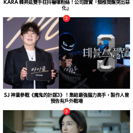
KARA 韓昇延雙手狂抖嚇壞粉絲！公司證實「頸椎間盤突出惡
化」
SJ 神童參戰《魔鬼的計謀3》！集結最強腦力高手，製作人曾
預告有戶外戰場