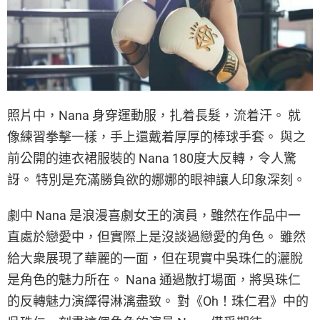
照片中，Nana 身穿運動服，扎着長髮，流着汗。 就
像練習拳擊一樣，手上還戴着厚厚的棒球手套。 與之
前公開的連衣裙服裝的 Nana 180度大反轉，令人驚
訝。 特別是充滿勝負欲的娜娜的眼神讓人印象深刻。
劇中 Nana 是浪漫喜劇女王的演員，雖然在作品中一
直處於戀愛中，但實際上是沒談過戀愛的角色。 雖然
給大衆展現了華麗的一面，但在現實中吳珠仁的灑脫
是角色的魅力所在。 Nana 通過散打場面，將吳珠仁
的反轉魅力演繹得淋漓盡致。 對《Oh！珠仁君》中的