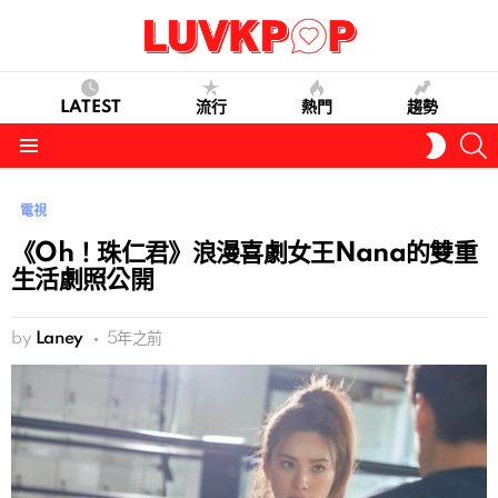
LATEST
流行
熱門
趨勢
S
SWITC
SKIN
Menu
電視
《Oh！珠仁君》浪漫喜劇女王Nana的雙重
生活劇照公開
by
Laney
5年之前