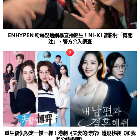
ENHYPEN 粉絲疑遭網暴直播輕生！NI-KI 曾影射「博關
注」，警方介入調查
重生復仇設定一模一樣！港劇《夫妻的博弈》遭疑抄襲《和我
老公結婚吧》