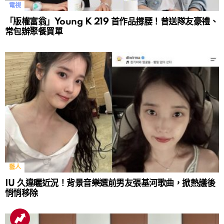
電視
「版權富翁」Young K 219 首作品撐腰！曾送隊友豪禮、
常包辦聚餐買單
藝人
IU 久違曬近況！背景音樂選前男友張基河歌曲，掀熱議後
悄悄移除