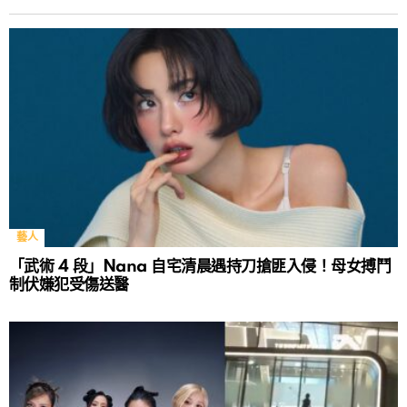
藝人
「武術 4 段」Nana 自宅清晨遇持刀搶匪入侵！母女搏鬥
制伏嫌犯受傷送醫