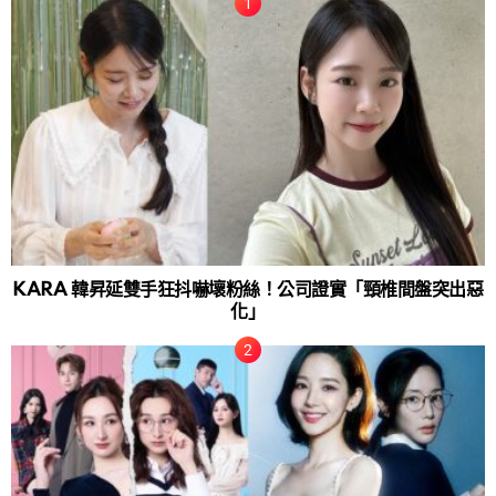
KARA 韓昇延雙手狂抖嚇壞粉絲！公司證實「頸椎間盤突出惡
化」