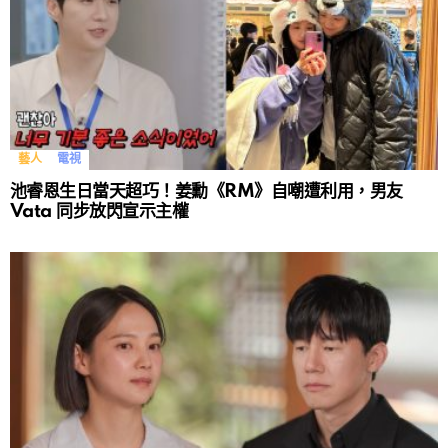
藝人
電視
池睿恩生日當天超巧！姜勳《RM》自嘲遭利用，男友
Vata 同步放閃宣示主權