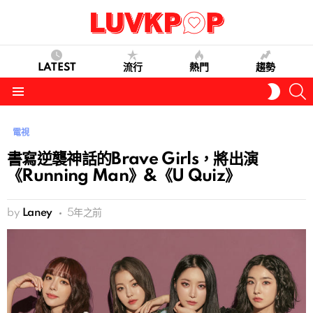
LATEST
流行
熱門
趨勢
S
SWITC
SKIN
Menu
電視
書寫逆襲神話的Brave Girls，將出演
《Running Man》&《U Quiz》
by
Laney
5年之前