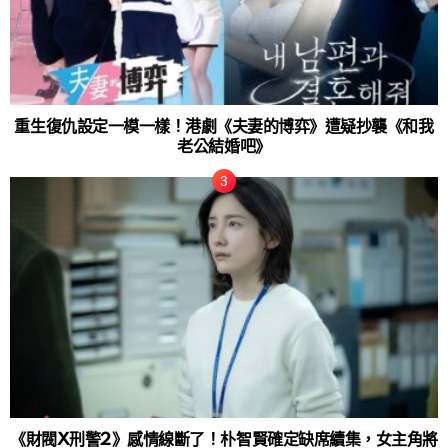
重生復仇設定一模一樣！港劇《夫妻的博弈》遭疑抄襲《和我
老公結婚吧》
《財閥X刑警2》感情線斷了！朴智賢確定缺席續集，女主角將