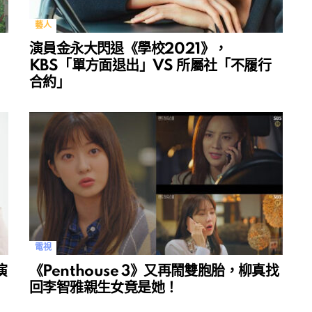
藝人
演員金永大閃退《學校2021》，
KBS「單方面退出」VS 所屬社「不履行
合約」
電視
演
《Penthouse 3》又再鬧雙胞胎，柳真找
回李智雅親生女竟是她！