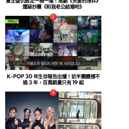
重生復仇設定一模一樣！港劇《夫妻的博弈》
遭疑抄襲《和我老公結婚吧》
K-POP 30 年生存報告出爐！近半團體撐不
過 3 年，百萬銷量只有 19 組