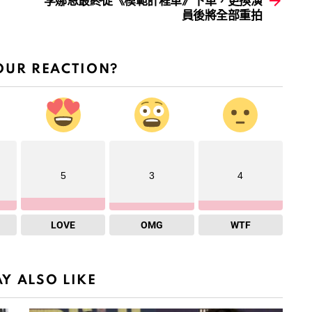
李娜恩最終從《模範計程車》下車，更換演
員後將全部重拍
OUR REACTION?
5
3
4
LOVE
OMG
WTF
Y ALSO LIKE