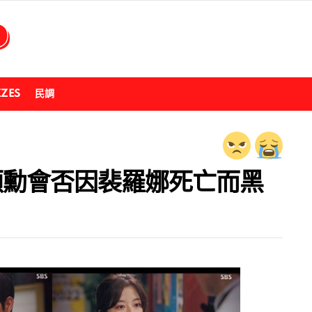
ZZES
民調
》朱碩勳會否因裴羅娜死亡而黑