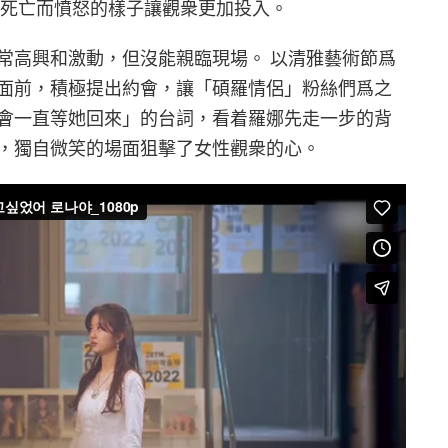
然死亡而憤怒的樣子讓觀衆更加投入。
常高興和激動，但沒能親臨現場。 以清雅藝術節爲
面前，積極提出約會，讓「碩羅情侶」粉絲們爲之
會一直等她回來」的台詞，看着羅娜先走一步的背
，獨自微笑的場面狙擊了女性觀衆的心。