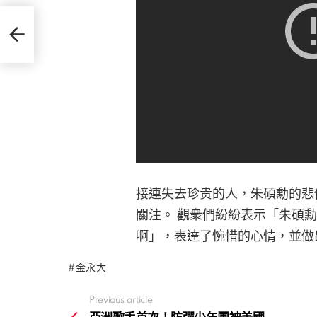
」
接連失去珍贵的人，朱碩勳的悲
關注。 觀衆們紛紛表示「朱碩
啊」，表達了惋惜的心情，並做
金永大
Previous article
See
more