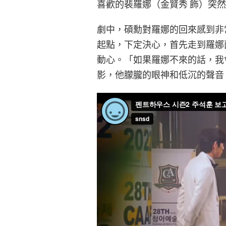
喜歡的裴羅娜（金賢秀 飾）突
劇中，碩勳對羅娜的回來感到非
起點，下定決心，首先走到羅娜
動心。「如果羅娜不來的話，我
影，他朦朧的眼神和低沉的聲音