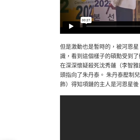
但是激動也是暫時的，被河恩星
識，看到這個樣子的碩勳受到了
在深深懷疑殺死沈秀蓮（李智雅
頭指向了朱丹泰。 朱丹泰壓制
飾）得知項鏈的主人是河恩星後