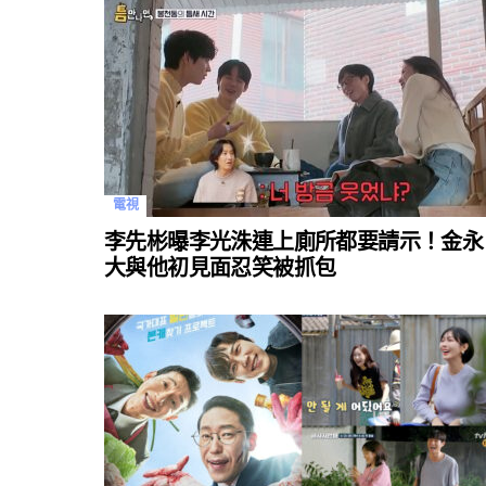
電視
李先彬曝李光洙連上廁所都要請示！金永
大與他初見面忍笑被抓包