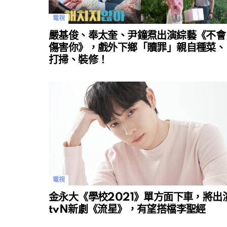
電視
嚴基俊、奉太奎、尹鐘焄出演綜藝《不會
傷害你》，戲外下鄉「贖罪」親自種菜、
打掃、裝修！
電視
金永大《學校2021》單方面下車，將出
tvN新劇《流星》，有望搭檔李聖經