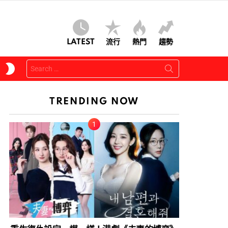
LATEST
流行
熱門
趨勢
Search
SWITCH
for:
SKIN
TRENDING NOW