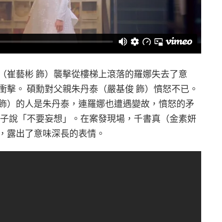
（崔藝彬 飾）襲擊從樓梯上滾落的羅娜失去了意
衝擊。 碩勳對父親朱丹泰（嚴基俊 飾）憤怒不已。
飾）的人是朱丹泰，連羅娜也遭遇變故，憤怒的矛
兒子說「不要妄想」。在案發現場，千書真（金素妍
，露出了意味深長的表情。