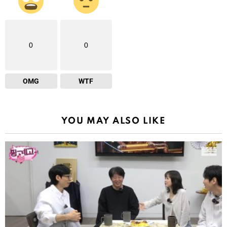
0
0
OMG
WTF
YOU MAY ALSO LIKE