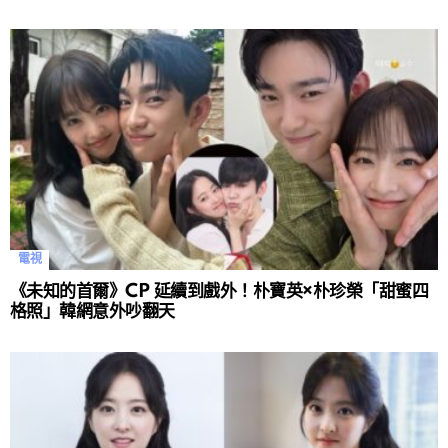
電視
《未知的首爾》CP 延續到戲外！朴寶英×朴珍榮「甜蜜四
格照」韓網意外吵翻天