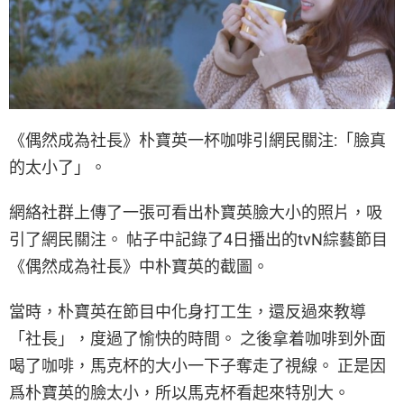
《偶然成為社長》朴寶英一杯咖啡引網民關注:「臉真
的太小了」。
網絡社群上傳了一張可看出朴寶英臉大小的照片，吸
引了網民關注。 帖子中記錄了4日播出的tvN綜藝節目
《偶然成為社長》中朴寶英的截圖。
當時，朴寶英在節目中化身打工生，還反過來教導
「社長」，度過了愉快的時間。 之後拿着咖啡到外面
喝了咖啡，馬克杯的大小一下子奪走了視線。 正是因
爲朴寶英的臉太小，所以馬克杯看起來特別大。