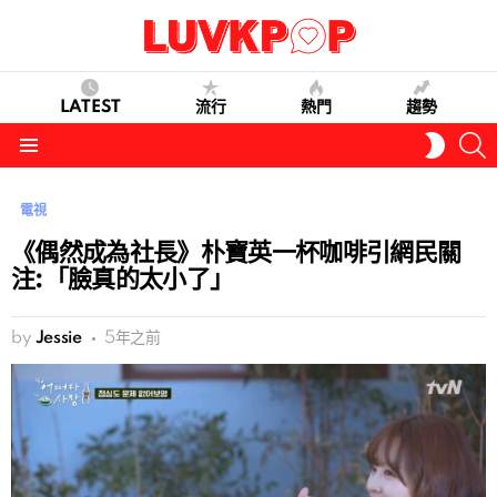
LATEST
流行
熱門
趨勢
S
SWITC
SKIN
Menu
電視
《偶然成為社長》朴寶英一杯咖啡引網民關
注:「臉真的太小了」
by
Jessie
5年之前