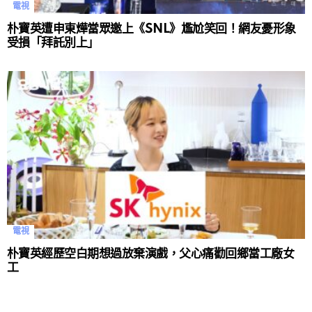
電視
朴寶英遭申東燁當眾邀上《SNL》尷尬笑回！網友憂形象
受損「拜託別上」
電視
朴寶英經歷空白期想過放棄演戲，父心痛勸回鄉當工廠女
工