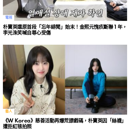
電視
朴寶英還原首段「忘年緋聞」始末！金熙元愧疚斷聯 1 年，
李光洙笑喊自尊心受傷
藝人
《W Korea》慈善活動再爆荒謬戲碼，朴寶英因「絲襪」
遭拒紅毯拍照