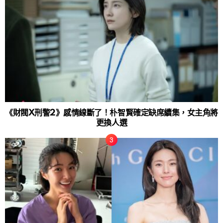
《財閥X刑警2》感情線斷了！朴智賢確定缺席續集，女主角將
更換人選