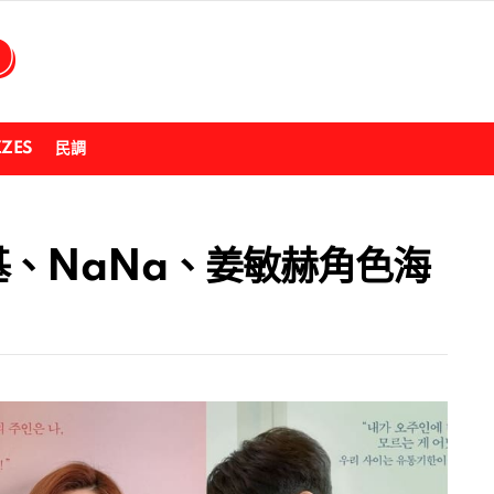
ZZES
民調
基、NaNa、姜敏赫角色海