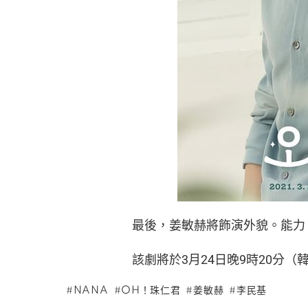
最後，姜敏赫將飾演外貌。能力
該劇將於3月24日晚9時20分（
NANA
OH！珠仁君
姜敏赫
李民基