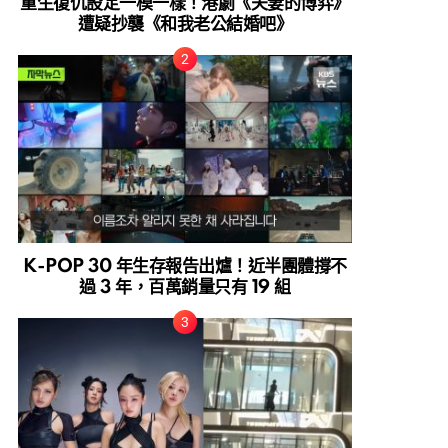
重生復仇設定一模一樣！港劇《夫妻的博弈》
遭疑抄襲《和我老公結婚吧》
K-POP 30 年生存報告出爐！近半團體撐不
過 3 年，百萬銷量只有 19 組