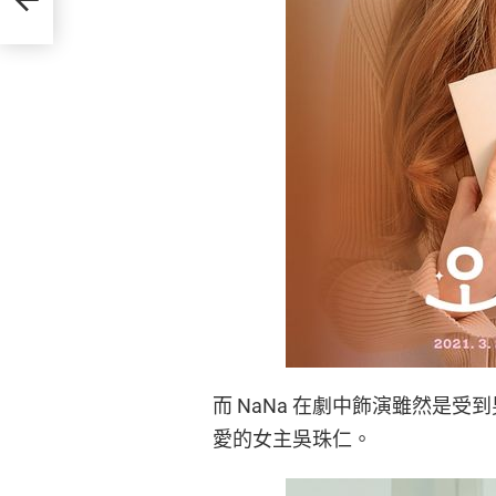
而 NaNa 在劇中飾演雖然是
愛的女主吳珠仁。