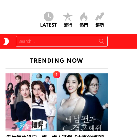
LATEST
流行
熱門
趨勢
Search
SWITCH
for:
SKIN
TRENDING NOW