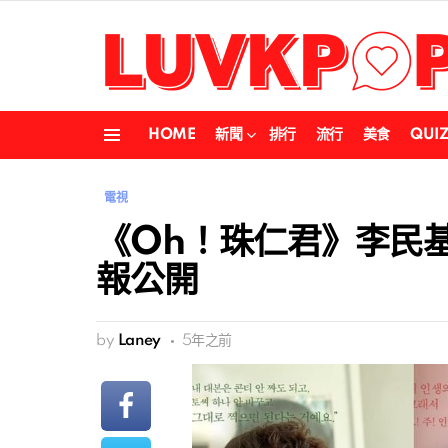
HOME
新聞
排行
流行
美食
QUI
Menu
電視
《Oh！珠仁君》李民
報公開
by
Laney
5年之前