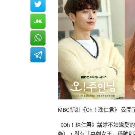
MBC新劇《Oh！珠仁君》 公
《Oh！珠仁君》講述不談戀愛
飾），與有「喜劇女王」稱號卻