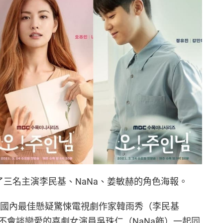
開了三名主演李民基、NaNa、姜敏赫的角色海報。
的國內最佳懸疑驚悚電視劇作家韓雨秀（李民基
不會談戀愛的喜劇女演員吳珠仁（NaNa飾）一起同