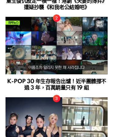
重生復仇設定一模一樣！港劇《夫妻的博弈》
遭疑抄襲《和我老公結婚吧》
K-POP 30 年生存報告出爐！近半團體撐不
過 3 年，百萬銷量只有 19 組