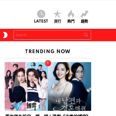
LATEST
流行
熱門
趨勢
Search
SWITCH
for:
SKIN
TRENDING NOW