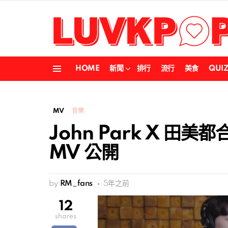
HOME
新聞
排行
流行
美食
QUI
Menu
MV
音樂
John Park X 田
MV 公開
by
RM_fans
5年之前
12
shares