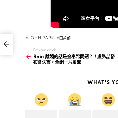
JOHN PARK
田美都
喆發布
Previous article
See
more
Rain 離婚的話是金泰希問題？！盧弘喆發
布會失言，全網一片罵聲
WHAT'S Y