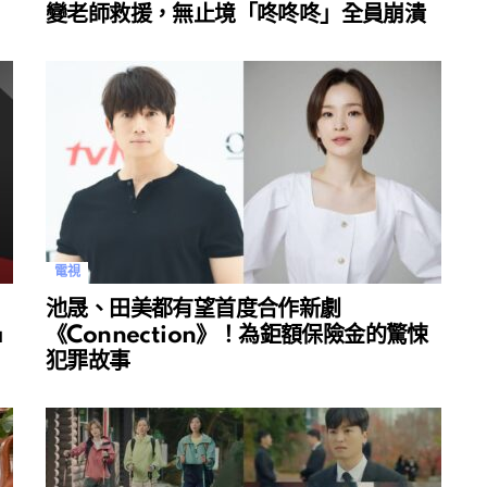
變老師救援，無止境「咚咚咚」全員崩潰
電視
池晟、田美都有望首度合作新劇
a
《Connection》！為鉅額保險金的驚悚
犯罪故事