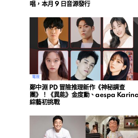
唱，本月 9 日音源發行
電視
鄭中淵 PD 冒險推理新作《神秘調查
團》！《異能》金度勳、aespa Karin
綜藝初挑戰