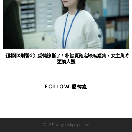
《財閥X刑警2》感情線斷了！朴智賢確定缺席續集，女主角將
更換人選
FOLLOW 愛韓瘋
© 2026 by luvkpop.com