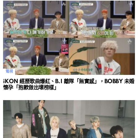
電視
iKON 經歷歌曲爆紅、B.I 離隊「無實感」，BOBBY 未婚
懷孕「抱歉做出壞榜樣」