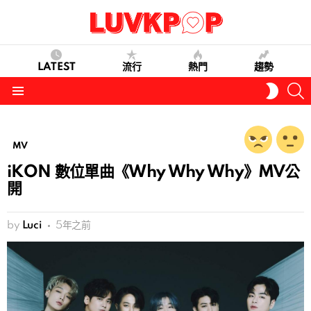
LATEST
流行
熱門
趨勢
S
SWITC
SKIN
Menu
MV
iKON 數位單曲《Why Why Why》MV公
開
by
Luci
5年之前