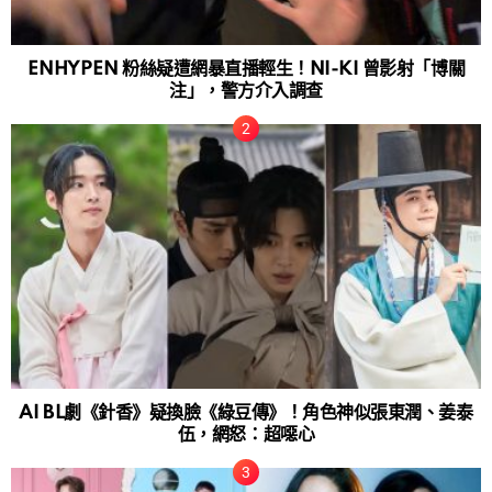
ENHYPEN 粉絲疑遭網暴直播輕生！NI-KI 曾影射「博關
注」，警方介入調查
AI BL劇《針香》疑換臉《綠豆傳》！角色神似張東潤、姜泰
伍，網怒：超噁心