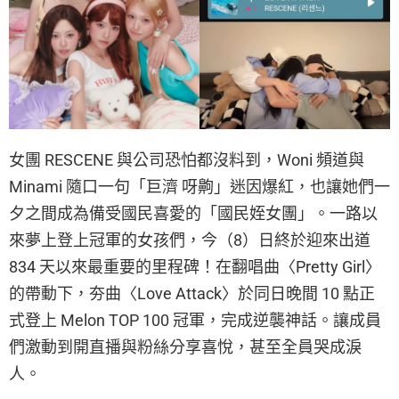
女團 RESCENE 與公司恐怕都沒料到，Woni 頻道與
Minami 隨口一句「巨濟 呀齁」迷因爆紅，也讓她們一
夕之間成為備受國民喜愛的「國民姪女團」。一路以
來夢上登上冠軍的女孩們，今（8）日終於迎來出道
834 天以來最重要的里程碑！在翻唱曲〈Pretty Girl〉
的帶動下，夯曲〈Love Attack〉於同日晚間 10 點正
式登上 Melon TOP 100 冠軍，完成逆襲神話。讓成員
們激動到開直播與粉絲分享喜悅，甚至全員哭成淚
人。