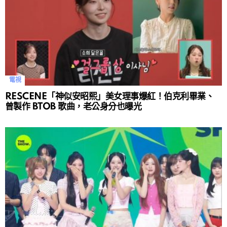
電視
RESCENE「神似安昭熙」美女理事爆紅！伯克利畢業、
曾製作 BTOB 歌曲，老公身分也曝光