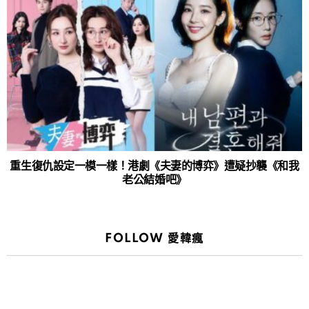
重生復仇設定一模一樣！港劇《夫妻的博弈》遭疑抄襲《和我
老公結婚吧》
FOLLOW 愛韓瘋