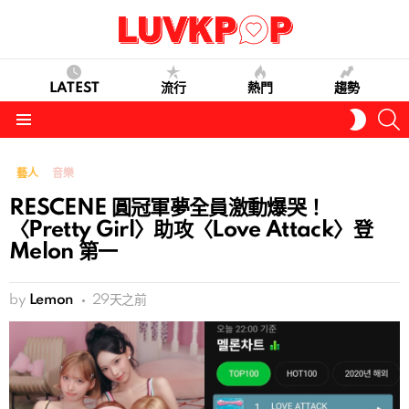
LATEST
流行
熱門
趨勢
S
SWITC
SKIN
Menu
藝人
音樂
RESCENE 圓冠軍夢全員激動爆哭！
〈Pretty Girl〉助攻〈Love Attack〉登
Melon 第一
by
Lemon
29天之前