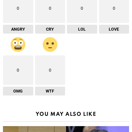
0
0
0
0
ANGRY
CRY
LOL
LOVE
0
0
OMG
WTF
YOU MAY ALSO LIKE